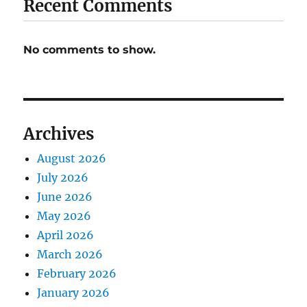
Recent Comments
No comments to show.
Archives
August 2026
July 2026
June 2026
May 2026
April 2026
March 2026
February 2026
January 2026