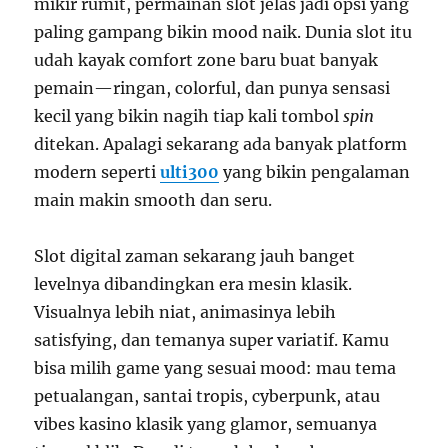
mikir rumit, permainan slot jelas jadi opsi yang
paling gampang bikin mood naik. Dunia slot itu
udah kayak comfort zone baru buat banyak
pemain—ringan, colorful, dan punya sensasi
kecil yang bikin nagih tiap kali tombol
spin
ditekan. Apalagi sekarang ada banyak platform
modern seperti
ulti300
yang bikin pengalaman
main makin smooth dan seru.
Slot digital zaman sekarang jauh banget
levelnya dibandingkan era mesin klasik.
Visualnya lebih niat, animasinya lebih
satisfying, dan temanya super variatif. Kamu
bisa milih game yang sesuai mood: mau tema
petualangan, santai tropis, cyberpunk, atau
vibes kasino klasik yang glamor, semuanya