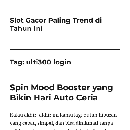
Slot Gacor Paling Trend di
Tahun Ini
Tag:
ulti300 login
Spin Mood Booster yang
Bikin Hari Auto Ceria
Kalau akhir-akhir ini kamu lagi butuh hiburan
yang cepat, simpel, dan bisa dinikmati tanpa