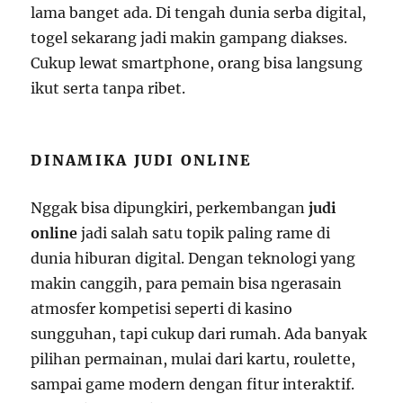
lama banget ada. Di tengah dunia serba digital,
togel sekarang jadi makin gampang diakses.
Cukup lewat smartphone, orang bisa langsung
ikut serta tanpa ribet.
DINAMIKA JUDI ONLINE
Nggak bisa dipungkiri, perkembangan
judi
online
jadi salah satu topik paling rame di
dunia hiburan digital. Dengan teknologi yang
makin canggih, para pemain bisa ngerasain
atmosfer kompetisi seperti di kasino
sungguhan, tapi cukup dari rumah. Ada banyak
pilihan permainan, mulai dari kartu, roulette,
sampai game modern dengan fitur interaktif.