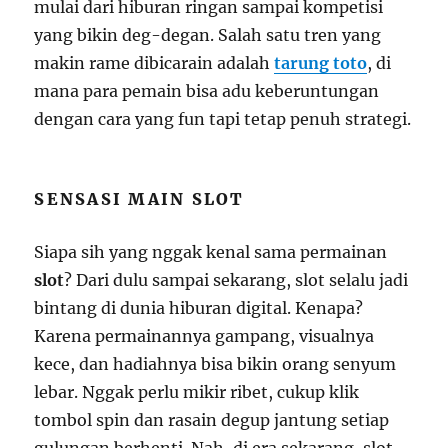
mulai dari hiburan ringan sampai kompetisi
yang bikin deg-degan. Salah satu tren yang
makin rame dibicarain adalah
tarung toto
, di
mana para pemain bisa adu keberuntungan
dengan cara yang fun tapi tetap penuh strategi.
SENSASI MAIN SLOT
Siapa sih yang nggak kenal sama permainan
slot
? Dari dulu sampai sekarang, slot selalu jadi
bintang di dunia hiburan digital. Kenapa?
Karena permainannya gampang, visualnya
kece, dan hadiahnya bisa bikin orang senyum
lebar. Nggak perlu mikir ribet, cukup klik
tombol spin dan rasain degup jantung setiap