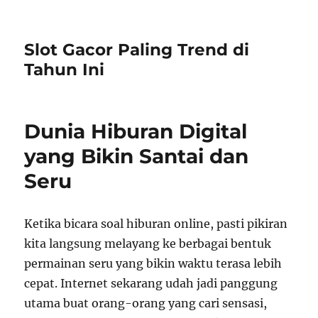
Slot Gacor Paling Trend di
Tahun Ini
Dunia Hiburan Digital
yang Bikin Santai dan
Seru
Ketika bicara soal hiburan online, pasti pikiran
kita langsung melayang ke berbagai bentuk
permainan seru yang bikin waktu terasa lebih
cepat. Internet sekarang udah jadi panggung
utama buat orang-orang yang cari sensasi,