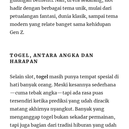
gulungan berhenti. Nah, di era sekarang, slot
hadir dengan berbagai tema unik, mulai dari
petualangan fantasi, dunia klasik, sampai tema
modern yang relate banget sama kehidupan
Gen Z.
TOGEL, ANTARA ANGKA DAN
HARAPAN
Selain slot,
togel
masih punya tempat spesial di
hati banyak orang. Meski kesannya sederhana
—cuma tebak angka—tapi ada rasa puas
tersendiri ketika prediksi yang udah diracik
matang akhirnya nyangkut. Banyak yang
menganggap togel bukan sekadar permainan,
tapi juga bagian dari tradisi hiburan yang udah