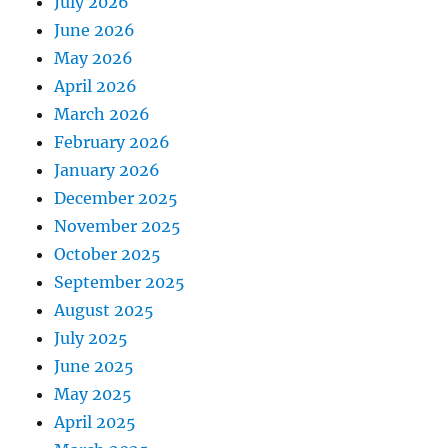
July 2026
June 2026
May 2026
April 2026
March 2026
February 2026
January 2026
December 2025
November 2025
October 2025
September 2025
August 2025
July 2025
June 2025
May 2025
April 2025