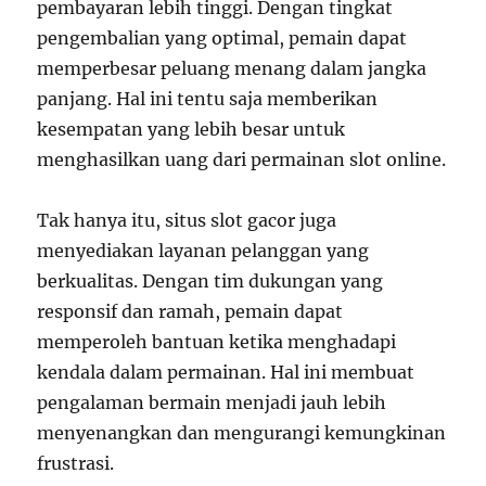
pembayaran lebih tinggi. Dengan tingkat
pengembalian yang optimal, pemain dapat
memperbesar peluang menang dalam jangka
panjang. Hal ini tentu saja memberikan
kesempatan yang lebih besar untuk
menghasilkan uang dari permainan slot online.
Tak hanya itu, situs slot gacor juga
menyediakan layanan pelanggan yang
berkualitas. Dengan tim dukungan yang
responsif dan ramah, pemain dapat
memperoleh bantuan ketika menghadapi
kendala dalam permainan. Hal ini membuat
pengalaman bermain menjadi jauh lebih
menyenangkan dan mengurangi kemungkinan
frustrasi.