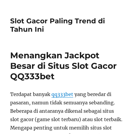
Slot Gacor Paling Trend di
Tahun Ini
Menangkan Jackpot
Besar di Situs Slot Gacor
QQ333bet
Terdapat banyak
qq333bet
yang beredar di
pasaran, namun tidak semuanya sebanding.
Beberapa di antaranya dikenal sebagai situs
slot gacor (game slot terbaru) atau slot terbaik.
Mengapa penting untuk memilih situs slot