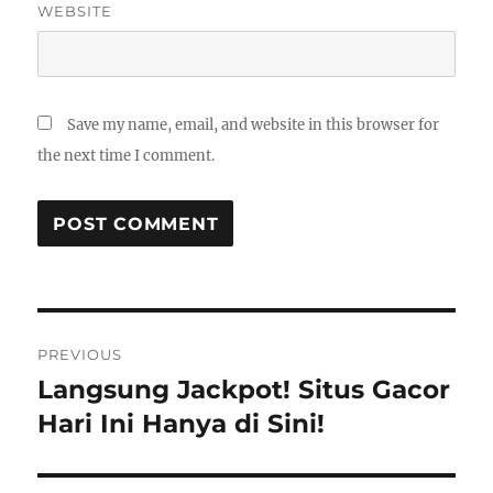
WEBSITE
Save my name, email, and website in this browser for
the next time I comment.
Post
PREVIOUS
navigation
Langsung Jackpot! Situs Gacor
Previous
post:
Hari Ini Hanya di Sini!