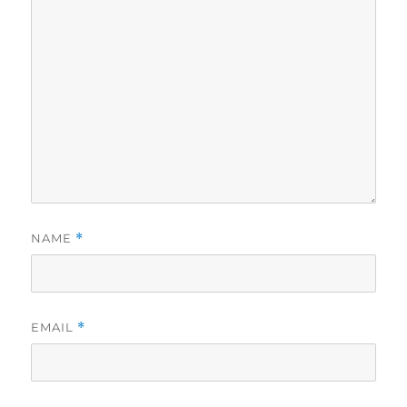
NAME
*
EMAIL
*