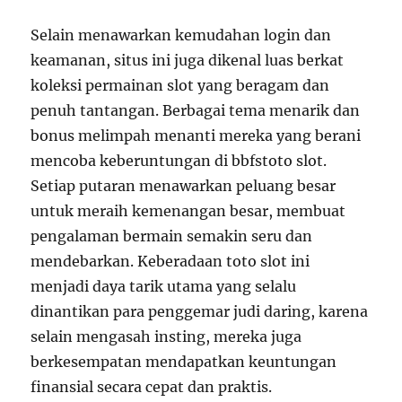
Selain menawarkan kemudahan login dan
keamanan, situs ini juga dikenal luas berkat
koleksi permainan slot yang beragam dan
penuh tantangan. Berbagai tema menarik dan
bonus melimpah menanti mereka yang berani
mencoba keberuntungan di bbfstoto slot.
Setiap putaran menawarkan peluang besar
untuk meraih kemenangan besar, membuat
pengalaman bermain semakin seru dan
mendebarkan. Keberadaan toto slot ini
menjadi daya tarik utama yang selalu
dinantikan para penggemar judi daring, karena
selain mengasah insting, mereka juga
berkesempatan mendapatkan keuntungan
finansial secara cepat dan praktis.