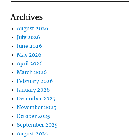
Archives
August 2026
July 2026
June 2026
May 2026
April 2026
March 2026
February 2026
January 2026
December 2025
November 2025
October 2025
September 2025
August 2025