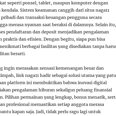
kat seperti ponsel, tablet, maupun komputer dengan
a kendala. Sistem keamanan canggih dari situs naga11
 pribadi dan transaksi keuangan pengguna secara
gga merasa nyaman saat beraksi di dalamnya. Selain itu,
es pendaftaran dan deposit menjadikan pengalaman
praktis dan efisien. Dengan begitu, siapa pun bisa
enikmati berbagai fasilitas yang disediakan tanpa haru
itan berarti.
g ingin merasakan sensasi kemenangan besar dan
impah, link naga11 hadir sebagai solusi utama yang patu
aan platform ini membuktikan bahwa inovasi digital
kan pengalaman hiburan sekaligus peluang finansial
n. Pilihan permainan yang lengkap, bonus menarik, sert
an profesional memastikan setiap anggota merasa
bantu kapan saja. Jadi, tidak perlu ragu lagi untuk