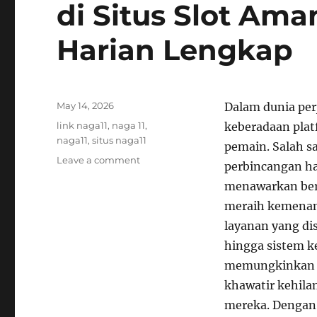
di Situs Slot Am
Harian Lengkap
Posted
May 14, 2026
Dalam dunia per
on
Tags
link naga11
,
naga 11
,
keberadaan plat
naga11
,
situs naga11
pemain. Salah s
on
Leave a comment
perbincangan ha
Maksimalkan
menawarkan ber
Kemenangan
Slot
meraih kemenan
Online
layanan yang dis
di
hingga sistem k
Situs
Slot
memungkinkan a
Aman
khawatir kehila
dengan
mereka. Dengan 
Fitur