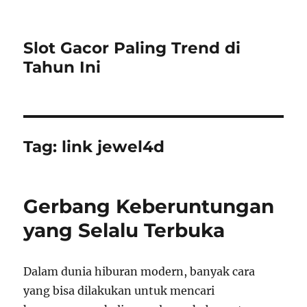
Slot Gacor Paling Trend di
Tahun Ini
Tag:
link jewel4d
Gerbang Keberuntungan
yang Selalu Terbuka
Dalam dunia hiburan modern, banyak cara
yang bisa dilakukan untuk mencari