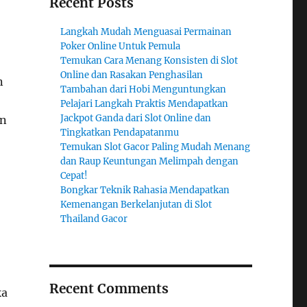
Recent Posts
Langkah Mudah Menguasai Permainan
Poker Online Untuk Pemula
Temukan Cara Menang Konsisten di Slot
Online dan Rasakan Penghasilan
n
Tambahan dari Hobi Menguntungkan
Pelajari Langkah Praktis Mendapatkan
Jackpot Ganda dari Slot Online dan
an
Tingkatkan Pendapatanmu
Temukan Slot Gacor Paling Mudah Menang
dan Raup Keuntungan Melimpah dengan
Cepat!
Bongkar Teknik Rahasia Mendapatkan
Kemenangan Berkelanjutan di Slot
Thailand Gacor
Recent Comments
ka