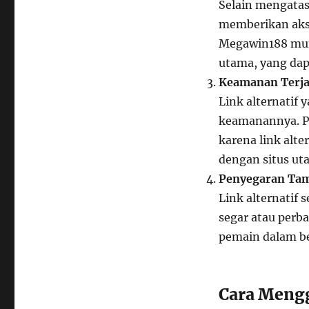
Selain mengatasi
memberikan akses
Megawin188 mun
utama, yang dap
Keamanan Terj
Link alternatif 
keamanannya. P
karena link alt
dengan situs ut
Penyegaran Tam
Link alternatif
segar atau perb
pemain dalam be
Cara Mengg