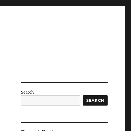
Search
SEARCH