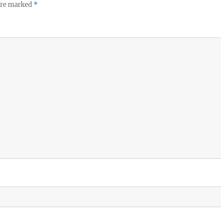
 are marked
*