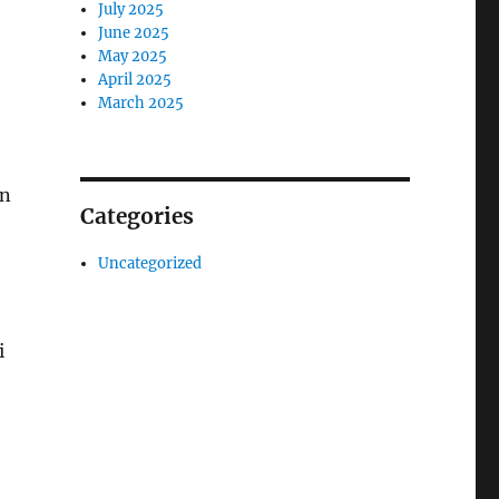
July 2025
June 2025
May 2025
April 2025
March 2025
an
Categories
Uncategorized
i