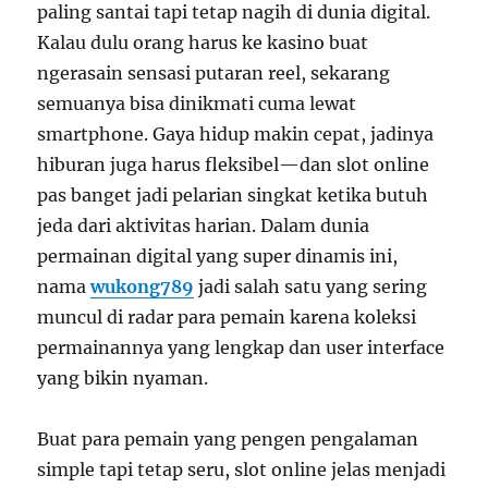
paling santai tapi tetap nagih di dunia digital.
Kalau dulu orang harus ke kasino buat
ngerasain sensasi putaran reel, sekarang
semuanya bisa dinikmati cuma lewat
smartphone. Gaya hidup makin cepat, jadinya
hiburan juga harus fleksibel—dan slot online
pas banget jadi pelarian singkat ketika butuh
jeda dari aktivitas harian. Dalam dunia
permainan digital yang super dinamis ini,
nama
wukong789
jadi salah satu yang sering
muncul di radar para pemain karena koleksi
permainannya yang lengkap dan user interface
yang bikin nyaman.
Buat para pemain yang pengen pengalaman
simple tapi tetap seru, slot online jelas menjadi