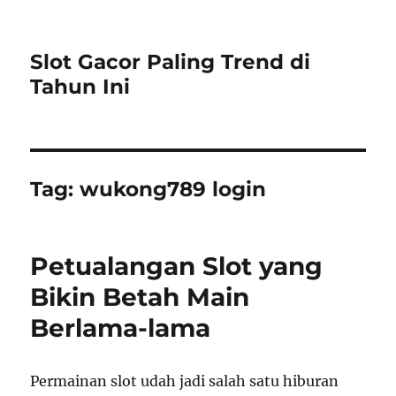
Slot Gacor Paling Trend di
Tahun Ini
Tag:
wukong789 login
Petualangan Slot yang
Bikin Betah Main
Berlama-lama
Permainan slot udah jadi salah satu hiburan