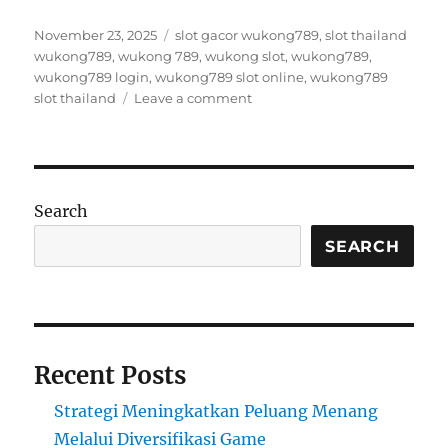
Posted
Tags
November 23, 2025
slot gacor wukong789
,
slot thailand
on
wukong789
,
wukong 789
,
wukong slot
,
wukong789
,
wukong789 login
,
wukong789 slot online
,
wukong789
on
slot thailand
Leave a comment
Petualangan
Slot
yang
Bikin
Betah
Search
Main
Berlama-
SEARCH
lama
Recent Posts
Strategi Meningkatkan Peluang Menang
Melalui Diversifikasi Game