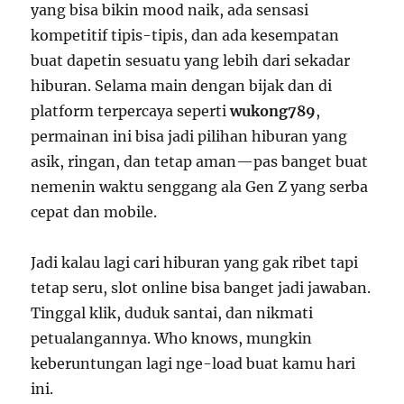
yang bisa bikin mood naik, ada sensasi
kompetitif tipis-tipis, dan ada kesempatan
buat dapetin sesuatu yang lebih dari sekadar
hiburan. Selama main dengan bijak dan di
platform terpercaya seperti
wukong789
,
permainan ini bisa jadi pilihan hiburan yang
asik, ringan, dan tetap aman—pas banget buat
nemenin waktu senggang ala Gen Z yang serba
cepat dan mobile.
Jadi kalau lagi cari hiburan yang gak ribet tapi
tetap seru, slot online bisa banget jadi jawaban.
Tinggal klik, duduk santai, dan nikmati
petualangannya. Who knows, mungkin
keberuntungan lagi nge-load buat kamu hari
ini.