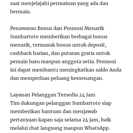
saat menjelajahi permainan yang ada dan
bermain.
Penawaran Bonus dan Promosi Menarik
Sumbartoto memberikan berbagai bonus
menarik, termasuk bonus untuk deposit,
cashback harian, dan putaran gratis untuk
pemain baru maupun anggota setia. Promosi
ini dapat membantu meningkatkan saldo Anda
dan memperluas peluang kemenangan.
Layanan Pelanggan Tersedia 24 Jam
Tim dukungan pelanggan Sumbartoto siap
memberikan bantuan dan menjawab
pertanyaan kapan saja selama 24 jam, baik
melalui chat langsung maupun WhatsApp.