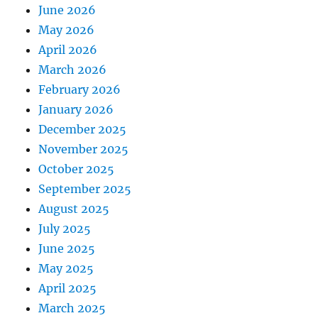
June 2026
May 2026
April 2026
March 2026
February 2026
January 2026
December 2025
November 2025
October 2025
September 2025
August 2025
July 2025
June 2025
May 2025
April 2025
March 2025