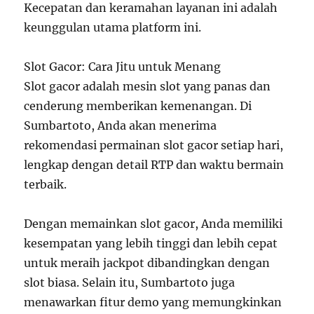
Kecepatan dan keramahan layanan ini adalah
keunggulan utama platform ini.
Slot Gacor: Cara Jitu untuk Menang
Slot gacor adalah mesin slot yang panas dan
cenderung memberikan kemenangan. Di
Sumbartoto, Anda akan menerima
rekomendasi permainan slot gacor setiap hari,
lengkap dengan detail RTP dan waktu bermain
terbaik.
Dengan memainkan slot gacor, Anda memiliki
kesempatan yang lebih tinggi dan lebih cepat
untuk meraih jackpot dibandingkan dengan
slot biasa. Selain itu, Sumbartoto juga
menawarkan fitur demo yang memungkinkan