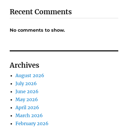
Recent Comments
No comments to show.
Archives
August 2026
July 2026
June 2026
May 2026
April 2026
March 2026
February 2026