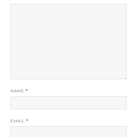
NAME
*
EMAIL
*