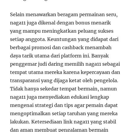
Selain menawarkan beragam permainan seru,
naga11 juga dikenal dengan bonus menarik
yang mampu meningkatkan peluang sukses
setiap anggota. Keuntungan yang didapat dari
berbagai promosi dan cashback menambah
daya tarik utama dari platform ini. Banyak
penggemar judi daring memilih naga11 sebagai
tempat utama mereka karena kepercayaan dan
transparansi yang dijaga ketat oleh pengelola.
Tidak hanya sekedar tempat bermain, namun
naga11 juga menyediakan edukasi lengkap
mengenai strategi dan tips agar pemain dapat
mengoptimalkan setiap taruhan yang mereka
lakukan. Ketersediaan link naga11 yang stabil
dan aman membuat pengalaman bermain