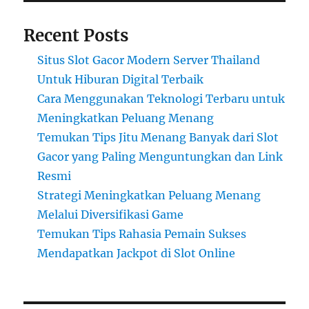
Recent Posts
Situs Slot Gacor Modern Server Thailand
Untuk Hiburan Digital Terbaik
Cara Menggunakan Teknologi Terbaru untuk
Meningkatkan Peluang Menang
Temukan Tips Jitu Menang Banyak dari Slot
Gacor yang Paling Menguntungkan dan Link
Resmi
Strategi Meningkatkan Peluang Menang
Melalui Diversifikasi Game
Temukan Tips Rahasia Pemain Sukses
Mendapatkan Jackpot di Slot Online