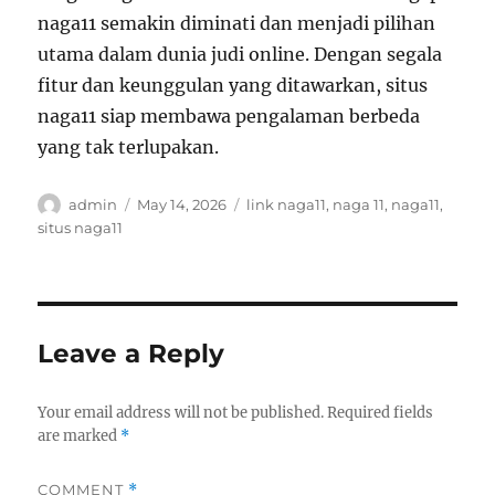
naga11 semakin diminati dan menjadi pilihan
utama dalam dunia judi online. Dengan segala
fitur dan keunggulan yang ditawarkan, situs
naga11 siap membawa pengalaman berbeda
yang tak terlupakan.
Author
Posted
Tags
admin
May 14, 2026
link naga11
,
naga 11
,
naga11
,
on
situs naga11
Leave a Reply
Your email address will not be published.
Required fields
are marked
*
COMMENT
*