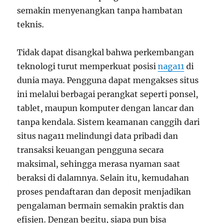
semakin menyenangkan tanpa hambatan
teknis.
Tidak dapat disangkal bahwa perkembangan
teknologi turut memperkuat posisi
naga11
di
dunia maya. Pengguna dapat mengakses situs
ini melalui berbagai perangkat seperti ponsel,
tablet, maupun komputer dengan lancar dan
tanpa kendala. Sistem keamanan canggih dari
situs naga11 melindungi data pribadi dan
transaksi keuangan pengguna secara
maksimal, sehingga merasa nyaman saat
beraksi di dalamnya. Selain itu, kemudahan
proses pendaftaran dan deposit menjadikan
pengalaman bermain semakin praktis dan
efisien. Dengan begitu, siapa pun bisa