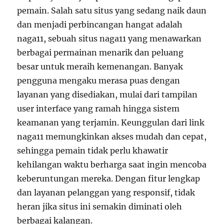
pemain. Salah satu situs yang sedang naik daun
dan menjadi perbincangan hangat adalah
naga11, sebuah situs naga11 yang menawarkan
berbagai permainan menarik dan peluang
besar untuk meraih kemenangan. Banyak
pengguna mengaku merasa puas dengan
layanan yang disediakan, mulai dari tampilan
user interface yang ramah hingga sistem
keamanan yang terjamin. Keunggulan dari link
naga11 memungkinkan akses mudah dan cepat,
sehingga pemain tidak perlu khawatir
kehilangan waktu berharga saat ingin mencoba
keberuntungan mereka. Dengan fitur lengkap
dan layanan pelanggan yang responsif, tidak
heran jika situs ini semakin diminati oleh
berbagai kalangan.