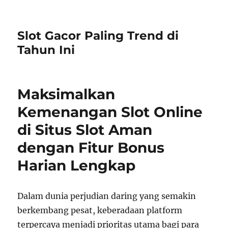
Slot Gacor Paling Trend di
Tahun Ini
Maksimalkan
Kemenangan Slot Online
di Situs Slot Aman
dengan Fitur Bonus
Harian Lengkap
Dalam dunia perjudian daring yang semakin
berkembang pesat, keberadaan platform
terpercaya menjadi prioritas utama bagi para