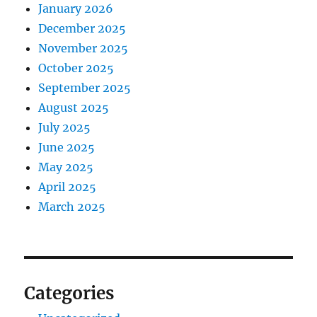
January 2026
December 2025
November 2025
October 2025
September 2025
August 2025
July 2025
June 2025
May 2025
April 2025
March 2025
Categories