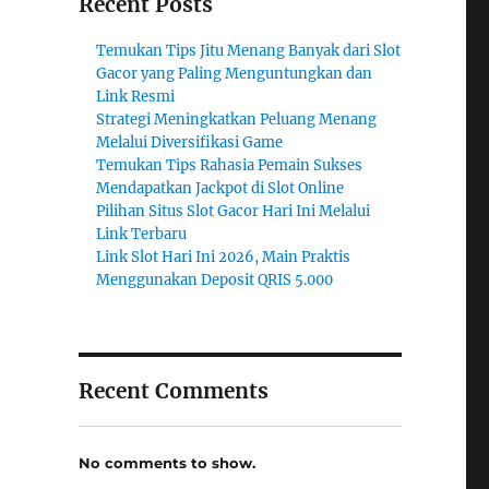
Recent Posts
Temukan Tips Jitu Menang Banyak dari Slot
Gacor yang Paling Menguntungkan dan
Link Resmi
Strategi Meningkatkan Peluang Menang
Melalui Diversifikasi Game
Temukan Tips Rahasia Pemain Sukses
Mendapatkan Jackpot di Slot Online
Pilihan Situs Slot Gacor Hari Ini Melalui
Link Terbaru
Link Slot Hari Ini 2026, Main Praktis
Menggunakan Deposit QRIS 5.000
Recent Comments
No comments to show.