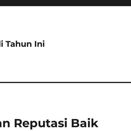
i Tahun Ini
an Reputasi Baik