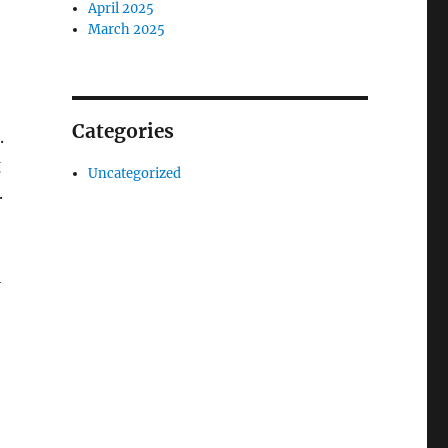
April 2025
March 2025
Categories
.
g
Uncategorized
.
i