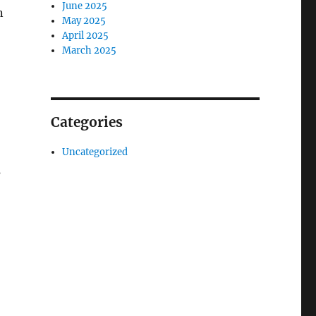
June 2025
n
May 2025
April 2025
March 2025
Categories
Uncategorized
s