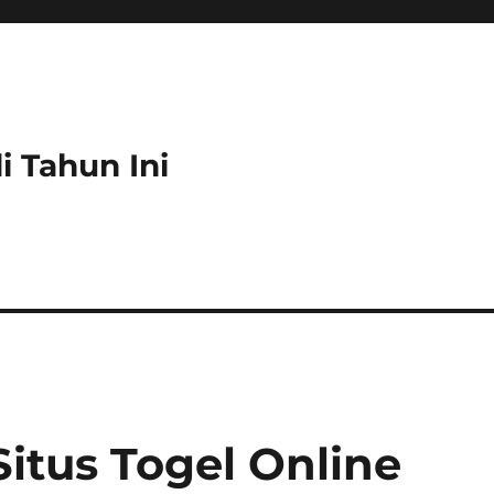
i Tahun Ini
Situs Togel Online