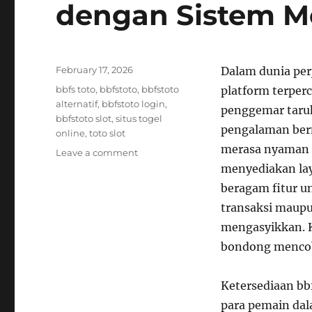
dengan Sistem M
Posted
February 17, 2026
Dalam dunia per
on
Tags
bbfs toto
,
bbfstoto
,
bbfstoto
platform terper
alternatif
,
bbfstoto login
,
penggemar taruh
bbfstoto slot
,
situs togel
pengalaman ber
online
,
toto slot
merasa nyaman 
on
Leave a comment
Toto
menyediakan lay
Slot
beragam fitur 
Online:
transaksi maupu
Situs
Togel
mengasyikkan. 
Online
bondong mencoba
dengan
Sistem
Modern
Ketersediaan bb
para pemain dal