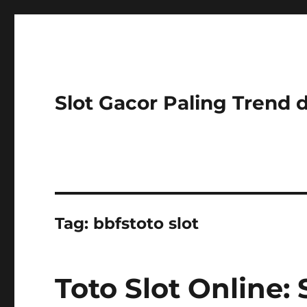
Slot Gacor Paling Trend d
Tag:
bbfstoto slot
Toto Slot Online: 