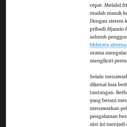
cepat. Melalui f
mudah masuk ke
Dengan sistem k
pribadi dijamin
seluruh pengguna
bbfstoto alterna
utama mengalam
mengikuti perma
Selain menawark
dikenal luas be
tantangan. Ber
yang berani men
menawarkan pel
pengalaman ber
slot ini menjadi