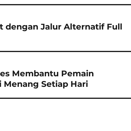
 dengan Jalur Alternatif Full
kses Membantu Pemain
 Menang Setiap Hari