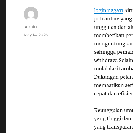
login naga11
Situ
judi online yan
Author
admin
unggulan dan s
Posted
May 14, 2026
memberikan pen
on
menguntungkan. 
sehingga pemai
withdraw. Selain
mulai dari taruh
Dukungan pelang
memastikan seti
cepat dan efisie
Keunggulan utam
yang tinggi dan
yang transparan