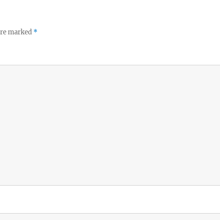
 are marked
*