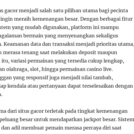
s gacor menjadi salah satu pilihan utama bagi pecinta
g ingin meraih kemenangan besar. Dengan berbagai fitur
istem yang mudah digunakan, platform ini mampu
galaman bermain yang menyenangkan sekaligus
Keamanan data dan transaksi menjadi prioritas utama
n merasa tenang saat melakukan deposit maupun
 itu, variasi permainan yang tersedia cukup lengkap,
an olahraga, slot, hingga permainan casino live.
gan yang responsif juga menjadi nilai tambah,
ap kendala atau pertanyaan dapat terselesaikan dengan
n.
a dari situs gacor terletak pada tingkat kemenangan
 peluang besar untuk mendapatkan jackpot besar. Siste
 dan adil membuat pemain merasa percaya diri saat