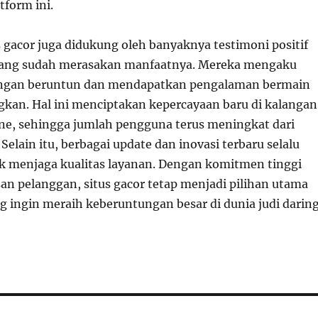
tform ini.
s gacor juga didukung oleh banyaknya testimoni positif
yang sudah merasakan manfaatnya. Mereka mengaku
gan beruntun dan mendapatkan pengalaman bermain
an. Hal ini menciptakan kepercayaan baru di kalangan
line, sehingga jumlah pengguna terus meningkat dari
Selain itu, berbagai update dan inovasi terbaru selalu
k menjaga kualitas layanan. Dengan komitmen tinggi
an pelanggan, situs gacor tetap menjadi pilihan utama
g ingin meraih keberuntungan besar di dunia judi daring