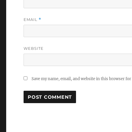
EMAIL
*
WEBSITE
Save my name, email, and website in this browser for