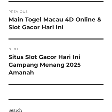
Post
PREVIOUS
navigation
Main Togel Macau 4D Online &
Previous
post:
Slot Gacor Hari Ini
NEXT
Situs Slot Gacor Hari Ini
Next
post:
Gampang Menang 2025
Amanah
Search