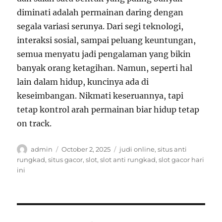
diminati adalah permainan daring dengan
segala variasi serunya. Dari segi teknologi,
interaksi sosial, sampai peluang keuntungan,
semua menyatu jadi pengalaman yang bikin
banyak orang ketagihan. Namun, seperti hal
lain dalam hidup, kuncinya ada di
keseimbangan. Nikmati keseruannya, tapi
tetap kontrol arah permainan biar hidup tetap
on track.
Author
Posted
Tags
admin
October 2, 2025
judi online
,
situs anti
on
rungkad
,
situs gacor
,
slot
,
slot anti rungkad
,
slot gacor hari
ini