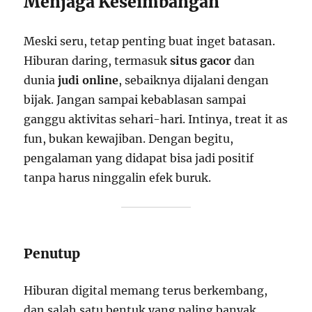
Menjaga Keseimbangan
Meski seru, tetap penting buat inget batasan.
Hiburan daring, termasuk
situs gacor
dan
dunia
judi online
, sebaiknya dijalani dengan
bijak. Jangan sampai kebablasan sampai
ganggu aktivitas sehari-hari. Intinya, treat it as
fun, bukan kewajiban. Dengan begitu,
pengalaman yang didapat bisa jadi positif
tanpa harus ninggalin efek buruk.
Penutup
Hiburan digital memang terus berkembang,
dan salah satu bentuk yang paling banyak