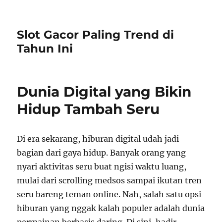
Slot Gacor Paling Trend di
Tahun Ini
Dunia Digital yang Bikin
Hidup Tambah Seru
Di era sekarang, hiburan digital udah jadi
bagian dari gaya hidup. Banyak orang yang
nyari aktivitas seru buat ngisi waktu luang,
mulai dari scrolling medsos sampai ikutan tren
seru bareng teman online. Nah, salah satu opsi
hiburan yang nggak kalah populer adalah dunia