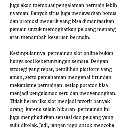
juga akan membuat pengalaman bermain lebih
nyaman. Banyak situs juga menawarkan bonus
dan promosi menarik yang bisa dimanfaatkan
pemain untuk meningkatkan peluang menang
atau menambah keseruan bermain.
Kesimpulannya, permainan slot online bukan
hanya soal keberuntungan semata. Dengan
strategi yang tepat, pemilihan platform yang
aman, serta pemahaman mengenai fitur dan
mekanisme permainan, setiap putaran bisa
menjadi pengalaman seru dan menyenangkan.
Tidak heran jika slot menjadi favorit banyak
orang, karena selain hiburan, permainan ini
juga menghadirkan sensasi dan peluang yang
sulit ditolak. Jadi, jangan ragu untuk mencoba