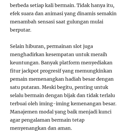
berbeda setiap kali bermain. Tidak hanya itu,
efek suara dan animasi yang dinamis semakin
menambah sensasi saat gulungan mulai
berputar.
Selain hiburan, permainan slot juga
menghadirkan kesempatan untuk meraih
keuntungan. Banyak platform menyediakan
fitur jackpot progresif yang memungkinkan
pemain memenangkan hadiah besar dengan
satu putaran. Meski begitu, penting untuk
selalu bermain dengan bijak dan tidak terlalu
terbuai oleh iming-iming kemenangan besar.
Manajemen modal yang baik menjadi kunci
agar pengalaman bermain tetap
menyenangkan dan aman.