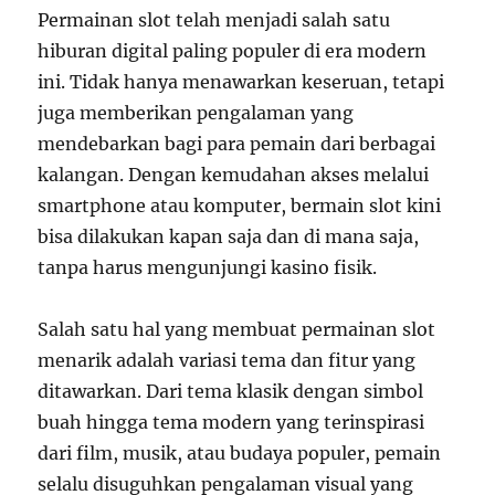
Permainan slot telah menjadi salah satu
hiburan digital paling populer di era modern
ini. Tidak hanya menawarkan keseruan, tetapi
juga memberikan pengalaman yang
mendebarkan bagi para pemain dari berbagai
kalangan. Dengan kemudahan akses melalui
smartphone atau komputer, bermain slot kini
bisa dilakukan kapan saja dan di mana saja,
tanpa harus mengunjungi kasino fisik.
Salah satu hal yang membuat permainan slot
menarik adalah variasi tema dan fitur yang
ditawarkan. Dari tema klasik dengan simbol
buah hingga tema modern yang terinspirasi
dari film, musik, atau budaya populer, pemain
selalu disuguhkan pengalaman visual yang