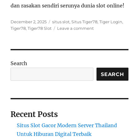
dan rasakan sendiri serunya dunia slot online!
Posted
Tags
December 2, 2025
situs slot
,
Situs Tiger78
,
Tiger Login
,
on
on
Tiger78
,
Tiger78 Slot
Leave a comment
Serunya
Menikmati
Permainan
Slot
Online
Search
dengan
Mudah
SEARCH
dan
Praktis
Recent Posts
Situs Slot Gacor Modern Server Thailand
Untuk Hiburan Digital Terbaik