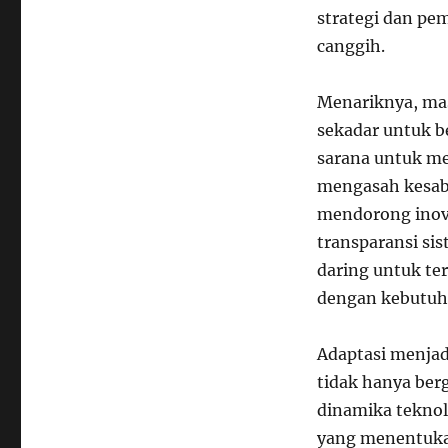
strategi dan p
canggih.
Menariknya, mas
sekadar untuk 
sarana untuk me
mengasah kesaba
mendorong inova
transparansi si
daring untuk te
dengan kebutuh
Adaptasi menjadi
tidak hanya be
dinamika teknol
yang menentuka