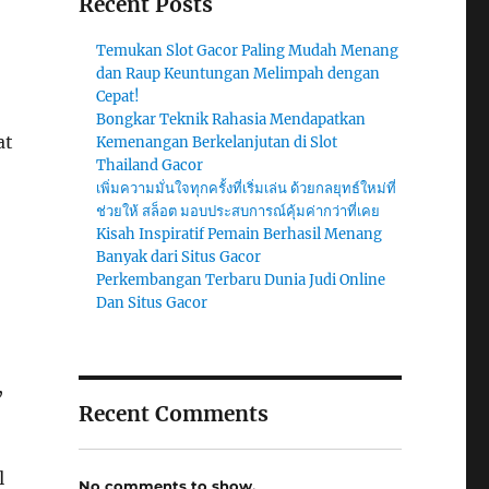
Recent Posts
Temukan Slot Gacor Paling Mudah Menang
dan Raup Keuntungan Melimpah dengan
Cepat!
Bongkar Teknik Rahasia Mendapatkan
at
Kemenangan Berkelanjutan di Slot
Thailand Gacor
เพิ่มความมั่นใจทุกครั้งที่เริ่มเล่น ด้วยกลยุทธ์ใหม่ที่
ช่วยให้ สล็อต มอบประสบการณ์คุ้มค่ากว่าที่เคย
Kisah Inspiratif Pemain Berhasil Menang
Banyak dari Situs Gacor
Perkembangan Terbaru Dunia Judi Online
Dan Situs Gacor
,
Recent Comments
l
No comments to show.