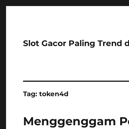
Slot Gacor Paling Trend d
Tag:
token4d
Menggenggam Pel