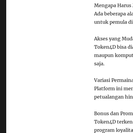
Mengapa Harus
Ada beberapa al
untuk pemula di
Akses yang Mud
Token4D bisa di
maupun kompute
saja.
Variasi Permain
Platform ini mem
petualangan hin
Bonus dan Prom
Token4D terkena
program loyalit