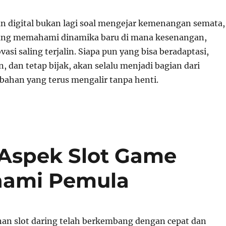
ran digital bukan lagi soal mengejar kemenangan semata,
ang memahami dinamika baru di mana kesenangan,
vasi saling terjalin. Siapa pun yang bisa beradaptasi,
n, dan tetap bijak, akan selalu menjadi bagian dari
ahan yang terus mengalir tanpa henti.
Aspek Slot Game
hami Pemula
nan slot daring telah berkembang dengan cepat dan