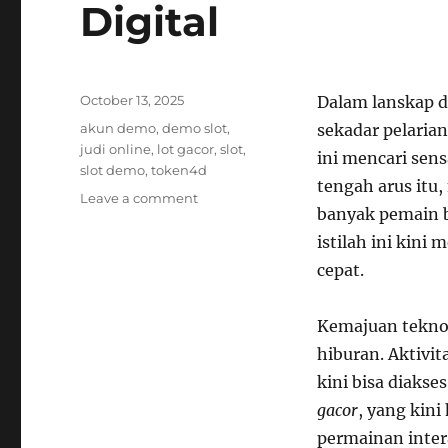
Digital
Posted
October 13, 2025
Dalam lanskap di
on
Tags
akun demo
,
demo slot
,
sekadar pelaria
judi online
,
lot gacor
,
slot
,
ini mencari sens
slot demo
,
token4d
tengah arus itu
on
Leave a comment
banyak pemain 
Menggenggam
Peluang
istilah ini kini
di
cepat.
Era
Hiburan
Digital
Kemajuan teknol
hiburan. Aktivit
kini bisa diaks
gacor
, yang kin
permainan inter