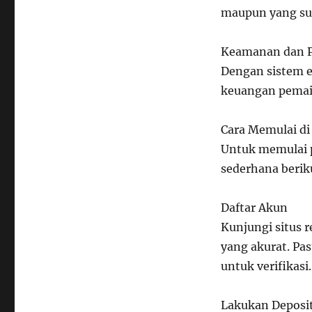
maupun yang su
Keamanan dan P
Dengan sistem en
keuangan pemai
Cara Memulai d
Untuk memulai 
sederhana beriku
Daftar Akun
Kunjungi situs 
yang akurat. Pa
untuk verifikasi.
Lakukan Deposi