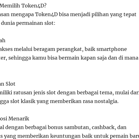
 Memilih Token4D?
asan mengapa Token4D bisa menjadi pilihan yang tepat
 dunia permainan slot:
ah
akses melalui beragam perangkat, baik smartphone
r, sehingga kamu bisa bermain kapan saja dan di mana
an Slot
iliki ratusan jenis slot dengan berbagai tema, mulai dar
gga slot klasik yang memberikan rasa nostalgia.
osi Menarik
l dengan berbagai bonus sambutan, cashback, dan
as yang memberikan keuntungan baik untuk pemain bar