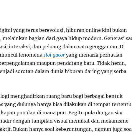
gital yang terus berevolusi, hiburan online kini bukan
n, melainkan bagian dari gaya hidup modern. Generasi sa
asi, interaksi, dan peluang dalam satu genggaman. Di
, muncul fenomena
slot gacor
yang menarik perhatian
berpengalaman maupun pendatang baru. Tidak heran,
 menjadi sorotan dalam dunia hiburan daring yang serba
ogi menghadirkan ruang baru bagi berbagai bentuk
as yang dulunya hanya bisa dilakukan di tempat tertentu
es kapan pun dan di mana pun. Begitu pula dengan
slot
i hadir dengan tampilan visual memikat dan mekanisme
aktif. Bukan hanya soal keberuntungan, namun juga soa