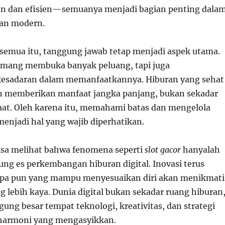
an dan efisien—semuanya menjadi bagian penting dala
ran modern.
 semua itu, tanggung jawab tetap menjadi aspek utama.
emang membuka banyak peluang, tapi juga
sadaran dalam memanfaatkannya. Hiburan yang sehat
n memberikan manfaat jangka panjang, bukan sekadar
at. Oleh karena itu, memahami batas dan mengelola
enjadi hal yang wajib diperhatikan.
bisa melihat bahwa fenomena seperti
slot gacor
hanyalah
ung es perkembangan hiburan digital. Inovasi terus
iapa pun yang mampu menyesuaikan diri akan menikmati
 lebih kaya. Dunia digital bukan sekadar ruang hiburan
ung besar tempat teknologi, kreativitas, dan strategi
harmoni yang mengasyikkan.