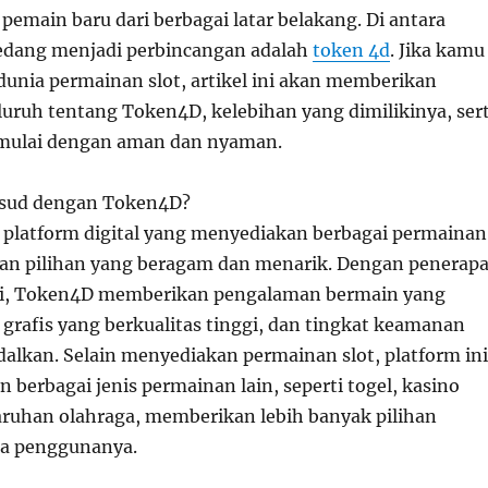
emain baru dari berbagai latar belakang. Di antara
edang menjadi perbincangan adalah
token 4d
. Jika kamu
unia permainan slot, artikel ini akan memberikan
ruh tentang Token4D, kelebihan yang dimilikinya, ser
mulai dengan aman dan nyaman.
sud dengan Token4D?
platform digital yang menyediakan berbagai permainan
gan pilihan yang beragam dan menarik. Dengan penerap
ini, Token4D memberikan pengalaman bermain yang
rafis yang berkualitas tinggi, dan tingkat keamanan
dalkan. Selain menyediakan permainan slot, platform ini
berbagai jenis permainan lain, seperti togel, kasino
aruhan olahraga, memberikan lebih banyak pilihan
ra penggunanya.