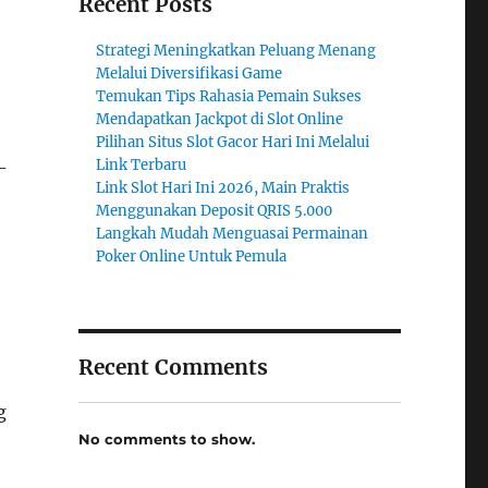
Recent Posts
Strategi Meningkatkan Peluang Menang
Melalui Diversifikasi Game
Temukan Tips Rahasia Pemain Sukses
Mendapatkan Jackpot di Slot Online
Pilihan Situs Slot Gacor Hari Ini Melalui
Link Terbaru
-
Link Slot Hari Ini 2026, Main Praktis
Menggunakan Deposit QRIS 5.000
Langkah Mudah Menguasai Permainan
Poker Online Untuk Pemula
Recent Comments
g
No comments to show.