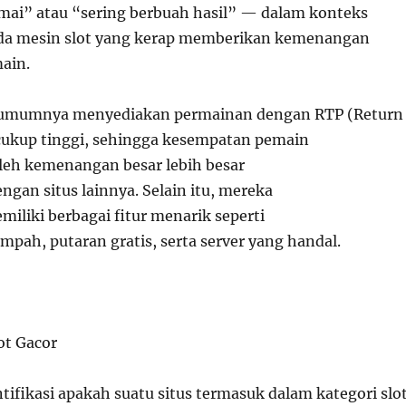
amai” atau “sering berbuah hasil” — dalam konteks
ada mesin slot yang kerap memberikan kemenangan
ain.
or umumnya menyediakan permainan dengan RTP (Return
 cukup tinggi, sehingga kesempatan pemain
eh kemenangan besar lebih besar
gan situs lainnya. Selain itu, mereka
miliki berbagai fitur menarik seperti
pah, putaran gratis, serta server yang handal.
lot Gacor
ifikasi apakah suatu situs termasuk dalam kategori slo