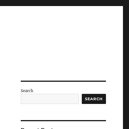
Search
SEARCH