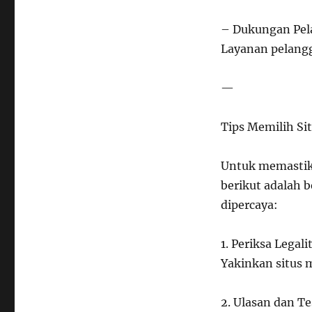
– Dukungan Pel
Layanan pelang
—
Tips Memilih Sit
Untuk memastik
berikut adalah b
dipercaya:
1. Periksa Legali
Yakinkan situs m
2. Ulasan dan T