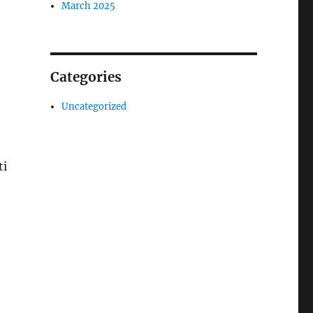
March 2025
Categories
Uncategorized
ti