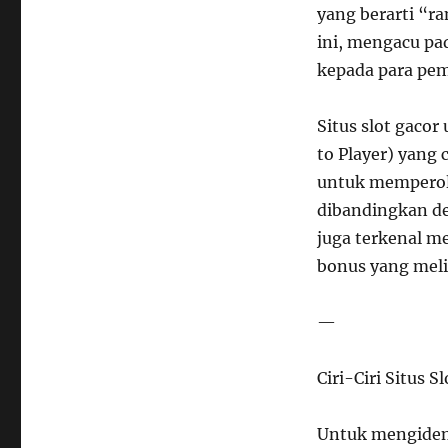
yang berarti “r
ini, mengacu p
kepada para pem
Situs slot gac
to Player) yang
untuk memperol
dibandingkan den
juga terkenal me
bonus yang melim
—
Ciri-Ciri Situs S
Untuk mengident