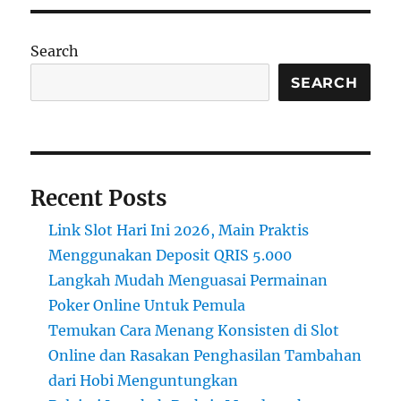
Privasi
Data
Pemain
Search
di
Situs
SEARCH
Slot
Gacor
Modern
Recent Posts
Link Slot Hari Ini 2026, Main Praktis
Menggunakan Deposit QRIS 5.000
Langkah Mudah Menguasai Permainan
Poker Online Untuk Pemula
Temukan Cara Menang Konsisten di Slot
Online dan Rasakan Penghasilan Tambahan
dari Hobi Menguntungkan