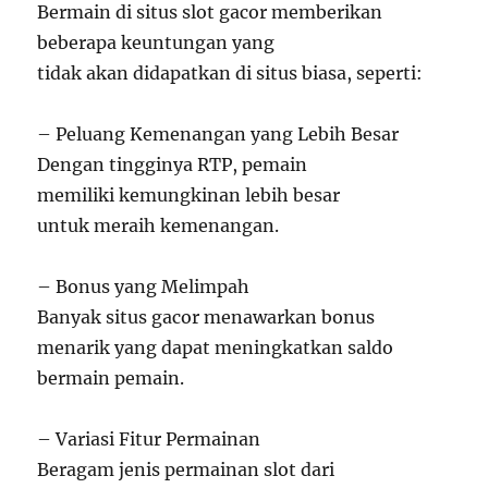
Bermain di situs slot gacor memberikan
beberapa keuntungan yang
tidak akan didapatkan di situs biasa, seperti:
– Peluang Kemenangan yang Lebih Besar
Dengan tingginya RTP, pemain
memiliki kemungkinan lebih besar
untuk meraih kemenangan.
– Bonus yang Melimpah
Banyak situs gacor menawarkan bonus
menarik yang dapat meningkatkan saldo
bermain pemain.
– Variasi Fitur Permainan
Beragam jenis permainan slot dari