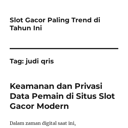
Slot Gacor Paling Trend di
Tahun Ini
Tag:
judi qris
Keamanan dan Privasi
Data Pemain di Situs Slot
Gacor Modern
Dalam zaman digital saat ini,