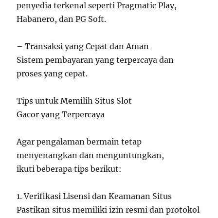
penyedia terkenal seperti Pragmatic Play,
Habanero, dan PG Soft.
– Transaksi yang Cepat dan Aman
Sistem pembayaran yang terpercaya dan
proses yang cepat.
Tips untuk Memilih Situs Slot
Gacor yang Terpercaya
Agar pengalaman bermain tetap
menyenangkan dan menguntungkan,
ikuti beberapa tips berikut:
1. Verifikasi Lisensi dan Keamanan Situs
Pastikan situs memiliki izin resmi dan protokol