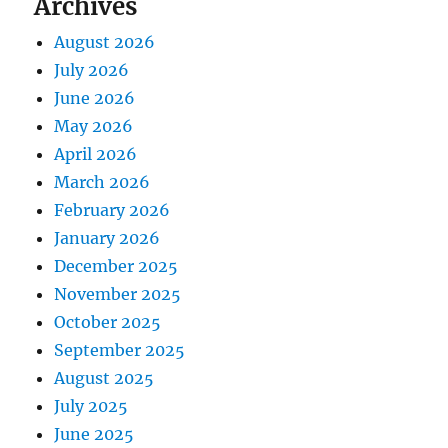
Archives
August 2026
July 2026
June 2026
May 2026
April 2026
March 2026
February 2026
January 2026
December 2025
November 2025
October 2025
September 2025
August 2025
July 2025
June 2025