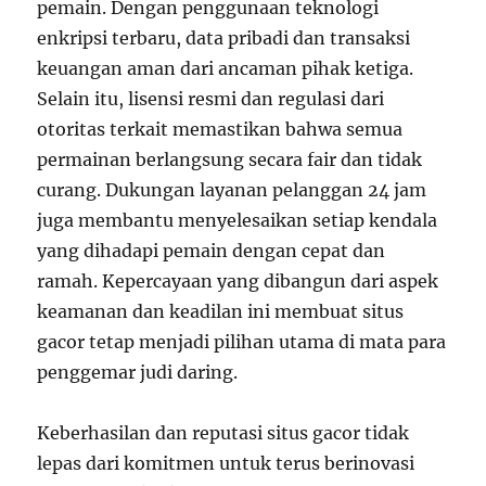
pemain. Dengan penggunaan teknologi
enkripsi terbaru, data pribadi dan transaksi
keuangan aman dari ancaman pihak ketiga.
Selain itu, lisensi resmi dan regulasi dari
otoritas terkait memastikan bahwa semua
permainan berlangsung secara fair dan tidak
curang. Dukungan layanan pelanggan 24 jam
juga membantu menyelesaikan setiap kendala
yang dihadapi pemain dengan cepat dan
ramah. Kepercayaan yang dibangun dari aspek
keamanan dan keadilan ini membuat situs
gacor tetap menjadi pilihan utama di mata para
penggemar judi daring.
Keberhasilan dan reputasi situs gacor tidak
lepas dari komitmen untuk terus berinovasi