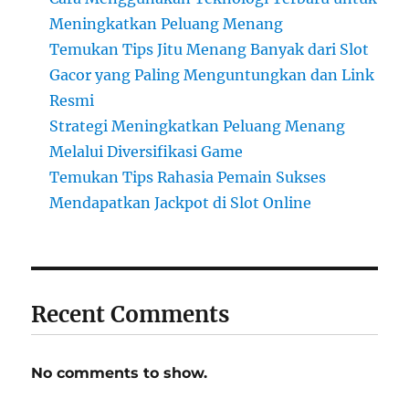
Meningkatkan Peluang Menang
Temukan Tips Jitu Menang Banyak dari Slot
Gacor yang Paling Menguntungkan dan Link
Resmi
Strategi Meningkatkan Peluang Menang
Melalui Diversifikasi Game
Temukan Tips Rahasia Pemain Sukses
Mendapatkan Jackpot di Slot Online
Recent Comments
No comments to show.