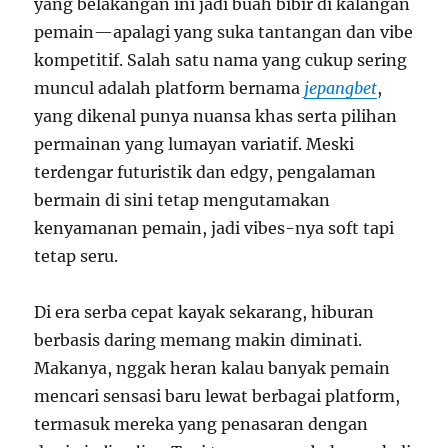
yang belakangan ini jadi buah bibir di kalangan
pemain—apalagi yang suka tantangan dan vibe
kompetitif. Salah satu nama yang cukup sering
muncul adalah platform bernama
jepangbet
,
yang dikenal punya nuansa khas serta pilihan
permainan yang lumayan variatif. Meski
terdengar futuristik dan edgy, pengalaman
bermain di sini tetap mengutamakan
kenyamanan pemain, jadi vibes-nya soft tapi
tetap seru.
Di era serba cepat kayak sekarang, hiburan
berbasis daring memang makin diminati.
Makanya, nggak heran kalau banyak pemain
mencari sensasi baru lewat berbagai platform,
termasuk mereka yang penasaran dengan