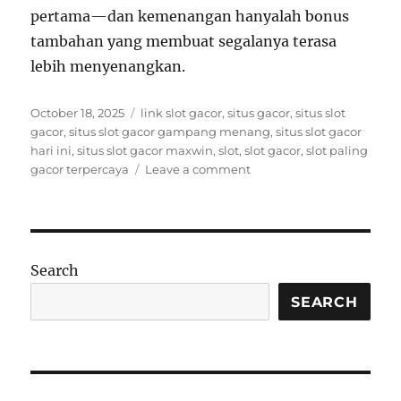
pertama—dan kemenangan hanyalah bonus
tambahan yang membuat segalanya terasa
lebih menyenangkan.
Posted
Tags
October 18, 2025
link slot gacor
,
situs gacor
,
situs slot
on
gacor
,
situs slot gacor gampang menang
,
situs slot gacor
hari ini
,
situs slot gacor maxwin
,
slot
,
slot gacor
,
slot paling
on
gacor terpercaya
Leave a comment
Rahasia
di
Balik
Situs
Slot
Search
Gacor
Maxwin:
SEARCH
Strategi,
Keberuntungan,
dan
Peluang
Besar