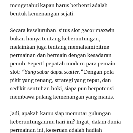
mengetahui kapan harus berhenti adalah
bentuk kemenangan sejati.
Secara keseluruhan, situs slot gacor maxwin
bukan hanya tentang keberuntungan,
melainkan juga tentang memahami ritme
permainan dan bermain dengan kesadaran
penuh. Seperti pepatah modern para pemain
slot:
“Yang sabar dapat scatter.”
Dengan pola
pikir yang tenang, strategi yang tepat, dan
sedikit sentuhan hoki, siapa pun berpotensi
membawa pulang kemenangan yang manis.
Jadi, apakah kamu siap memutar gulungan
keberuntunganmu hari ini? Ingat, dalam dunia
permainan ini, keseruan adalah hadiah