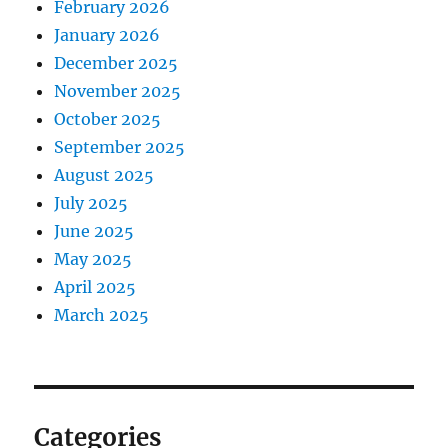
February 2026
January 2026
December 2025
November 2025
October 2025
September 2025
August 2025
July 2025
June 2025
May 2025
April 2025
March 2025
Categories