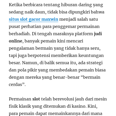
Ketika berbicara tentang hiburan daring yang
sedang naik daun, tidak bisa dipungkiri bahwa
situs slot gacor maxwin
menjadi salah satu
pusat perhatian para penggemar permainan
berhadiah. Di tengah maraknya platform
judi
online
, banyak pemain kini mencari
pengalaman bermain yang tidak hanya seru,
tapi juga berpotensi memberikan keuntungan
besar. Namun, di balik semua itu, ada strategi
dan pola pikir yang membedakan pemain biasa
dengan mereka yang benar-benar “bermain
cerdas”.
Permainan
slot
telah berevolusi jauh dari mesin
fisik klasik yang ditemukan di kasino. Kini,
para pemain dapat memainkannya dari mana