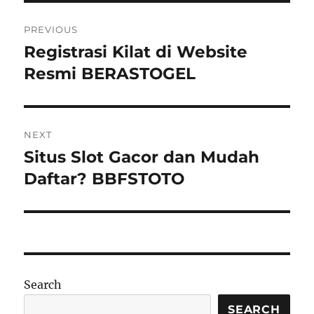
Post
PREVIOUS
navigation
Registrasi Kilat di Website
Previous
post:
Resmi BERASTOGEL
NEXT
Situs Slot Gacor dan Mudah
Next
post:
Daftar? BBFSTOTO
Search
SEARCH