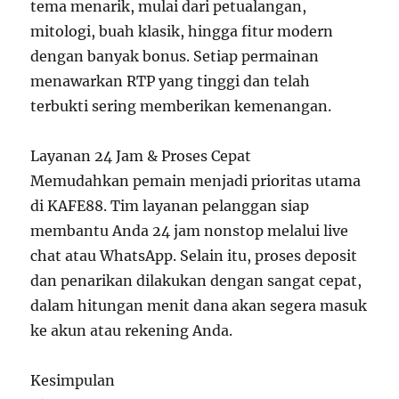
tema menarik, mulai dari petualangan,
mitologi, buah klasik, hingga fitur modern
dengan banyak bonus. Setiap permainan
menawarkan RTP yang tinggi dan telah
terbukti sering memberikan kemenangan.
Layanan 24 Jam & Proses Cepat
Memudahkan pemain menjadi prioritas utama
di KAFE88. Tim layanan pelanggan siap
membantu Anda 24 jam nonstop melalui live
chat atau WhatsApp. Selain itu, proses deposit
dan penarikan dilakukan dengan sangat cepat,
dalam hitungan menit dana akan segera masuk
ke akun atau rekening Anda.
Kesimpulan