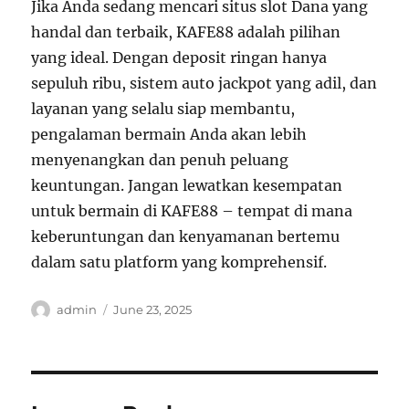
Jika Anda sedang mencari situs slot Dana yang
handal dan terbaik, KAFE88 adalah pilihan
yang ideal. Dengan deposit ringan hanya
sepuluh ribu, sistem auto jackpot yang adil, dan
layanan yang selalu siap membantu,
pengalaman bermain Anda akan lebih
menyenangkan dan penuh peluang
keuntungan. Jangan lewatkan kesempatan
untuk bermain di KAFE88 – tempat di mana
keberuntungan dan kenyamanan bertemu
dalam satu platform yang komprehensif.
Author
Posted
admin
June 23, 2025
on