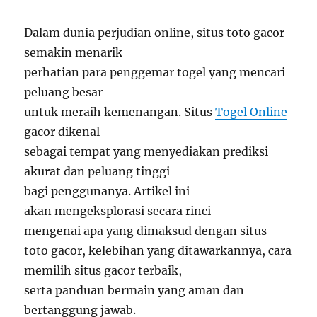
Gacor
Dalam dunia perjudian online, situs toto gacor
semakin menarik
perhatian para penggemar togel yang mencari
peluang besar
untuk meraih kemenangan. Situs
Togel Online
gacor dikenal
sebagai tempat yang menyediakan prediksi
akurat dan peluang tinggi
bagi penggunanya. Artikel ini
akan mengeksplorasi secara rinci
mengenai apa yang dimaksud dengan situs
toto gacor, kelebihan yang ditawarkannya, cara
memilih situs gacor terbaik,
serta panduan bermain yang aman dan
bertanggung jawab.