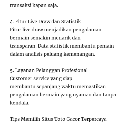
transaksi kapan saja.
4. Fitur Live Draw dan Statistik
Fitur live draw menjadikan pengalaman
bermain semakin menarik dan
transparan. Data statistik membantu pemain
dalam analisis peluang kemenangan.
5. Layanan Pelanggan Profesional
Customer service yang siap
membantu sepanjang waktu memastikan
pengalaman bermain yang nyaman dan tanpa
kendala.
Tips Memilih Situs Toto Gacor Terpercaya