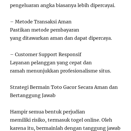
pengeluaran angka biasanya lebih dipercayai.
– Metode Transaksi Aman
Pastikan metode pembayaran
yang ditawarkan aman dan dapat dipercaya.
– Customer Support Responsif
Layanan pelanggan yang cepat dan
ramah menunjukkan profesionalisme situs.
Strategi Bermain Toto Gacor Secara Aman dan
Bertanggung Jawab
Hampir semua bentuk perjudian
memiliki risiko, termasuk togel online. Oleh
karena itu, bermainlah dengan tanggung jawab