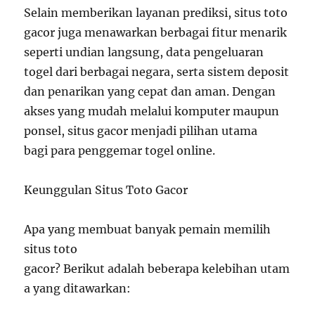
Selain memberikan layanan prediksi, situs toto
gacor juga menawarkan berbagai fitur menarik
seperti undian langsung, data pengeluaran
togel dari berbagai negara, serta sistem deposit
dan penarikan yang cepat dan aman. Dengan
akses yang mudah melalui komputer maupun
ponsel, situs gacor menjadi pilihan utama
bagi para penggemar togel online.
Keunggulan Situs Toto Gacor
Apa yang membuat banyak pemain memilih
situs toto
gacor? Berikut adalah beberapa kelebihan utam
a yang ditawarkan: