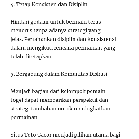
4. Tetap Konsisten dan Disiplin
Hindari godaan untuk bermain terus
menerus tanpa adanya strategi yang
jelas. Pertahankan disiplin dan konsistensi
dalam mengikuti rencana permainan yang
telah ditetapkan.
5. Bergabung dalam Komunitas Diskusi
Menjadi bagian dari kelompok pemain
togel dapat memberikan perspektif dan
strategi tambahan untuk meningkatkan
permainan.
Situs Toto Gacor menjadi pilihan utama bagi