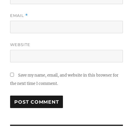
EMAIL
*
WEBSITE
Save my name, email, and website in this browser for
the next time I comment.
Post