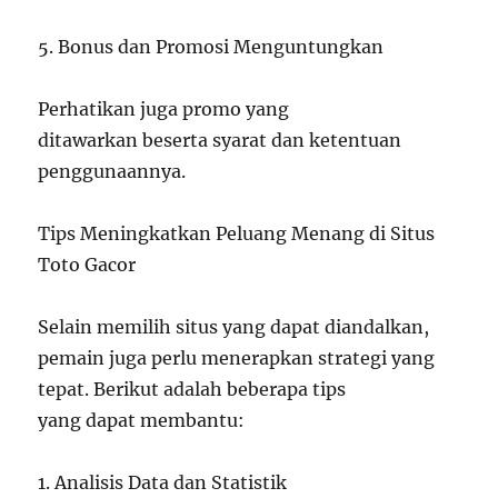
5. Bonus dan Promosi Menguntungkan
Perhatikan juga promo yang
ditawarkan beserta syarat dan ketentuan
penggunaannya.
Tips Meningkatkan Peluang Menang di Situs
Toto Gacor
Selain memilih situs yang dapat diandalkan,
pemain juga perlu menerapkan strategi yang
tepat. Berikut adalah beberapa tips
yang dapat membantu:
1. Analisis Data dan Statistik