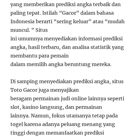
yang memberikan prediksi angka terbaik dan
paling tepat. Istilah “Gacor” dalam bahasa
Indonesia berarti “sering keluar” atau “mudah
muncul. ” Situs
ini umumnya menyediakan informasi prediksi
angka, hasil terbaru, dan analisa statistik yang
membantu para pemain
dalam memilih angka beruntung mereka.
Di samping menyediakan prediksi angka, situs
Toto Gacor juga menyajikan
beragam permainan judi online lainnya seperti
slot, kasino langsung, dan permainan
lainnya. Namun, fokus utamanya tetap pada
togel karena adanya peluang menang yang
tinggi dengan memanfaatkan prediksi