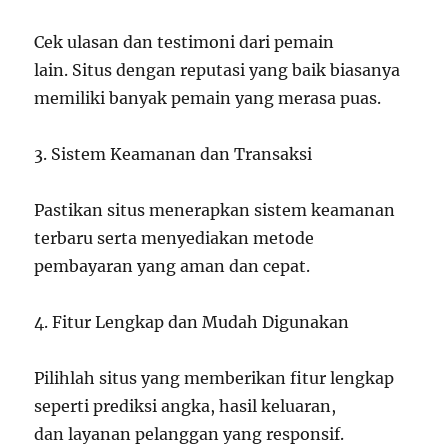
Cek ulasan dan testimoni dari pemain
lain. Situs dengan reputasi yang baik biasanya
memiliki banyak pemain yang merasa puas.
3. Sistem Keamanan dan Transaksi
Pastikan situs menerapkan sistem keamanan
terbaru serta menyediakan metode
pembayaran yang aman dan cepat.
4. Fitur Lengkap dan Mudah Digunakan
Pilihlah situs yang memberikan fitur lengkap
seperti prediksi angka, hasil keluaran,
dan layanan pelanggan yang responsif.