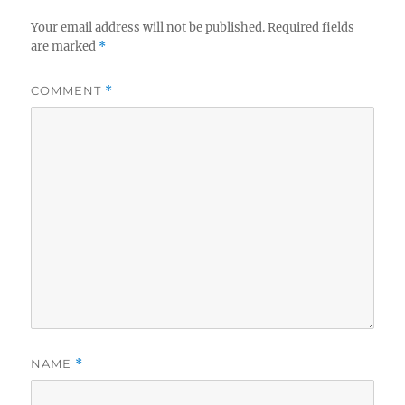
Your email address will not be published.
Required fields
are marked
*
COMMENT
*
NAME
*