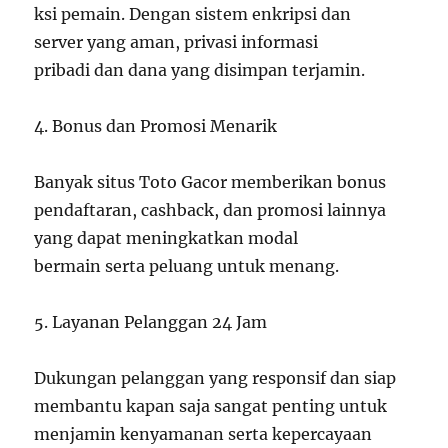
ksi pemain. Dengan sistem enkripsi dan
server yang aman, privasi informasi
pribadi dan dana yang disimpan terjamin.
4. Bonus dan Promosi Menarik
Banyak situs Toto Gacor memberikan bonus
pendaftaran, cashback, dan promosi lainnya
yang dapat meningkatkan modal
bermain serta peluang untuk menang.
5. Layanan Pelanggan 24 Jam
Dukungan pelanggan yang responsif dan siap
membantu kapan saja sangat penting untuk
menjamin kenyamanan serta kepercayaan