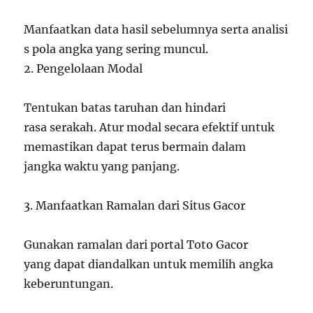
Manfaatkan data hasil sebelumnya serta analisi
s pola angka yang sering muncul.
2. Pengelolaan Modal
Tentukan batas taruhan dan hindari
rasa serakah. Atur modal secara efektif untuk
memastikan dapat terus bermain dalam
jangka waktu yang panjang.
3. Manfaatkan Ramalan dari Situs Gacor
Gunakan ramalan dari portal Toto Gacor
yang dapat diandalkan untuk memilih angka
keberuntungan.