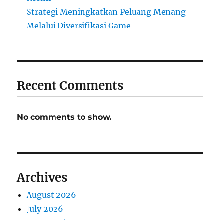
Strategi Meningkatkan Peluang Menang
Melalui Diversifikasi Game
Recent Comments
No comments to show.
Archives
August 2026
July 2026