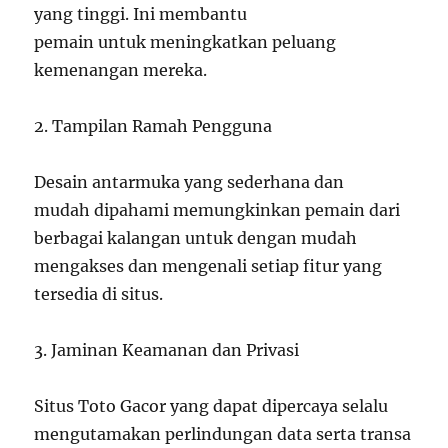
yang tinggi. Ini membantu
pemain untuk meningkatkan peluang
kemenangan mereka.
2. Tampilan Ramah Pengguna
Desain antarmuka yang sederhana dan
mudah dipahami memungkinkan pemain dari
berbagai kalangan untuk dengan mudah
mengakses dan mengenali setiap fitur yang
tersedia di situs.
3. Jaminan Keamanan dan Privasi
Situs Toto Gacor yang dapat dipercaya selalu
mengutamakan perlindungan data serta transa