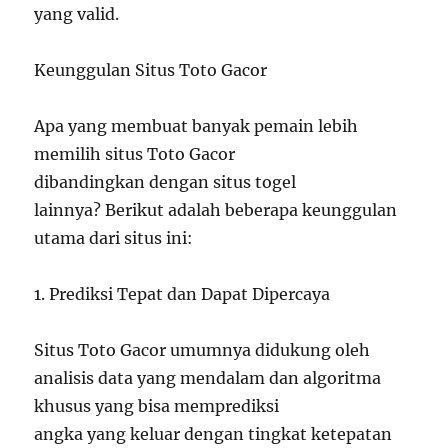
yang valid.
Keunggulan Situs Toto Gacor
Apa yang membuat banyak pemain lebih
memilih situs Toto Gacor
dibandingkan dengan situs togel
lainnya? Berikut adalah beberapa keunggulan
utama dari situs ini:
1. Prediksi Tepat dan Dapat Dipercaya
Situs Toto Gacor umumnya didukung oleh
analisis data yang mendalam dan algoritma
khusus yang bisa memprediksi
angka yang keluar dengan tingkat ketepatan