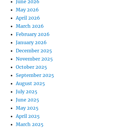
June 2026
May 2026
April 2026
March 2026
February 2026
January 2026
December 2025
November 2025
October 2025
September 2025
August 2025
July 2025
June 2025
May 2025
April 2025
March 2025