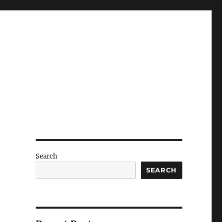
Search
SEARCH