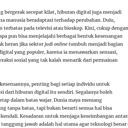
 bergerak secepat kilat, hiburan digital juga menjadi
a manusia beradaptasi terhadap perubahan. Dulu,
terbatas pada televisi atau bioskop. Kini, cukup denga
siapa pun bisa menjelajahi berbagai bentuk kesenangan
ak heran jika sektor
judi online
tumbuh menjadi bagian
digital yang populer, karena ia menawarkan sensasi,
teraksi sosial yang tak kalah menarik dari permainan
keseruannya, penting bagi setiap individu untuk
dari hiburan digital itu sendiri. Segalanya boleh
 tetap dalam batas wajar. Dunia maya memang
g tanpa batas, tapi bukan berarti semua hal bisa
 kendali. Kesadaran untuk menjaga keseimbangan antar
tanggung jawab adalah hal utama agar teknologi benar