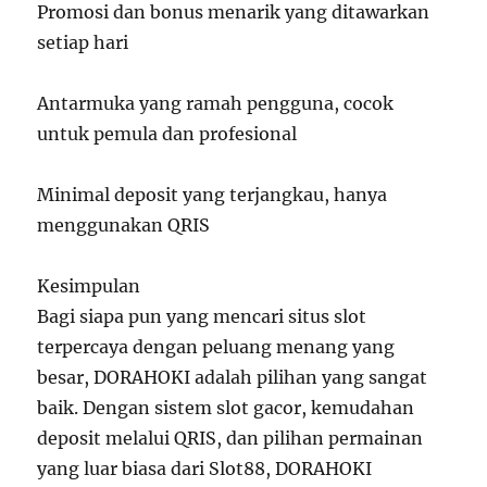
Promosi dan bonus menarik yang ditawarkan
setiap hari
Antarmuka yang ramah pengguna, cocok
untuk pemula dan profesional
Minimal deposit yang terjangkau, hanya
menggunakan QRIS
Kesimpulan
Bagi siapa pun yang mencari situs slot
terpercaya dengan peluang menang yang
besar, DORAHOKI adalah pilihan yang sangat
baik. Dengan sistem slot gacor, kemudahan
deposit melalui QRIS, dan pilihan permainan
yang luar biasa dari Slot88, DORAHOKI