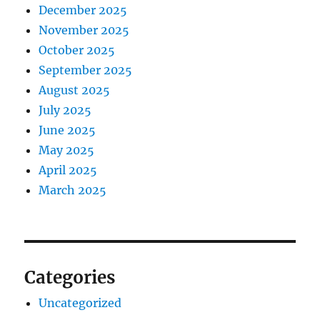
December 2025
November 2025
October 2025
September 2025
August 2025
July 2025
June 2025
May 2025
April 2025
March 2025
Categories
Uncategorized