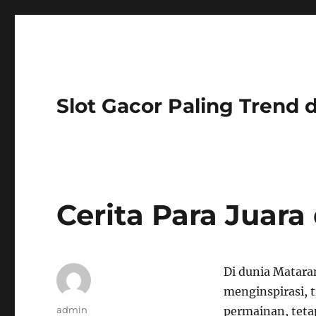
Slot Gacor Paling Trend d
Cerita Para Juara
Di dunia Matara
menginspirasi,
Author
admin
permainan, teta