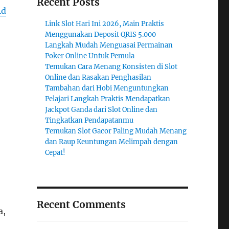
Recent Posts
4d
Link Slot Hari Ini 2026, Main Praktis
Menggunakan Deposit QRIS 5.000
Langkah Mudah Menguasai Permainan
Poker Online Untuk Pemula
Temukan Cara Menang Konsisten di Slot
Online dan Rasakan Penghasilan
Tambahan dari Hobi Menguntungkan
Pelajari Langkah Praktis Mendapatkan
Jackpot Ganda dari Slot Online dan
Tingkatkan Pendapatanmu
Temukan Slot Gacor Paling Mudah Menang
dan Raup Keuntungan Melimpah dengan
Cepat!
Recent Comments
a,