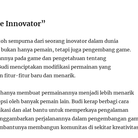
e Innovator”
toh sempurna dari seorang inovator dalam dunia
 bukan hanya pemain, tetapi juga pengembang game.
annya pada game dan pengetahuan tentang
udi menciptakan modifikasi permainan yang
fitur-fitur baru dan menarik.
ak hanya membuat permainannya menjadi lebih menarik
opsi oleh banyak pemain lain. Budi kerap berbagi cara
kasi dan alat bantu untuk memperkaya pengalaman
enggambarkan perjalanannya dalam pengembangan ga
mbantunya membangun komunitas di sekitar kreativita