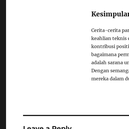
Kesimpula
Cerita-cerita p
keahlian teknis 
kontribusi posit
bagaimana perma
adalah sarana u
Dengan semangat
mereka dalam d
Leave a Reply