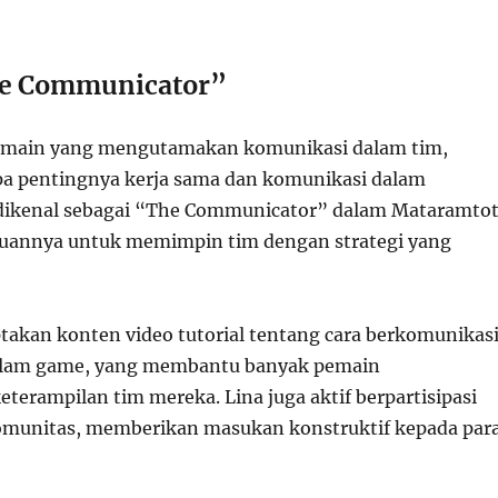
he Communicator”
pemain yang mengutamakan komunikasi dalam tim,
a pentingnya kerja sama dan komunikasi dalam
 dikenal sebagai “The Communicator” dalam Mataramto
annya untuk memimpin tim dengan strategi yang
ptakan konten video tutorial tentang cara berkomunikas
 dalam game, yang membantu banyak pemain
terampilan tim mereka. Lina juga aktif berpartisipasi
omunitas, memberikan masukan konstruktif kepada par