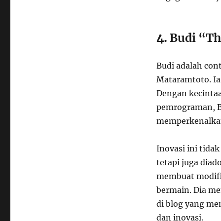
4.
Budi “Th
Budi adalah con
Mataramtoto. Ia
Dengan kecinta
pemrograman, B
memperkenalkan 
Inovasi ini tid
tetapi juga diad
membuat modifi
bermain. Dia m
di blog yang me
dan inovasi.