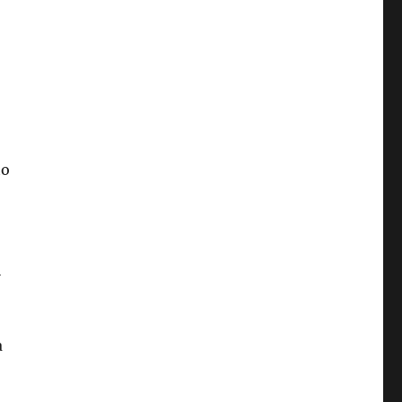
to
i
a