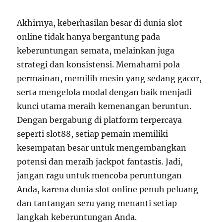
Akhirnya, keberhasilan besar di dunia slot
online tidak hanya bergantung pada
keberuntungan semata, melainkan juga
strategi dan konsistensi. Memahami pola
permainan, memilih mesin yang sedang gacor,
serta mengelola modal dengan baik menjadi
kunci utama meraih kemenangan beruntun.
Dengan bergabung di platform terpercaya
seperti slot88, setiap pemain memiliki
kesempatan besar untuk mengembangkan
potensi dan meraih jackpot fantastis. Jadi,
jangan ragu untuk mencoba peruntungan
Anda, karena dunia slot online penuh peluang
dan tantangan seru yang menanti setiap
langkah keberuntungan Anda.