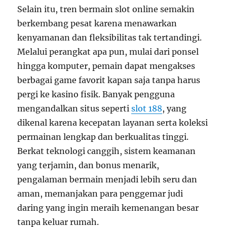
Selain itu, tren bermain slot online semakin
berkembang pesat karena menawarkan
kenyamanan dan fleksibilitas tak tertandingi.
Melalui perangkat apa pun, mulai dari ponsel
hingga komputer, pemain dapat mengakses
berbagai game favorit kapan saja tanpa harus
pergi ke kasino fisik. Banyak pengguna
mengandalkan situs seperti
slot 188
, yang
dikenal karena kecepatan layanan serta koleksi
permainan lengkap dan berkualitas tinggi.
Berkat teknologi canggih, sistem keamanan
yang terjamin, dan bonus menarik,
pengalaman bermain menjadi lebih seru dan
aman, memanjakan para penggemar judi
daring yang ingin meraih kemenangan besar
tanpa keluar rumah.