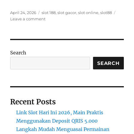
Posted
Tags
April 24, 2026
slot 188
,
slot gacor
,
slot online
,
slot88
on
on
Leave a comment
Cara
Mendominasi
Slot
Online
dengan
Search
Slot
188
SEARCH
dan
Pola
Slot
Gacor
Terakurat
Recent Posts
Link Slot Hari Ini 2026, Main Praktis
Menggunakan Deposit QRIS 5.000
Langkah Mudah Menguasai Permainan