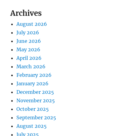
Archives
August 2026
July 2026
June 2026
May 2026
April 2026
March 2026
February 2026
January 2026
December 2025
November 2025
October 2025
September 2025
August 2025
July 2025