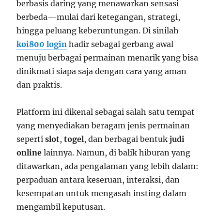
berbasis daring yang menawarkan sensasi
berbeda—mulai dari ketegangan, strategi,
hingga peluang keberuntungan. Di sinilah
koi800 login
hadir sebagai gerbang awal
menuju berbagai permainan menarik yang bisa
dinikmati siapa saja dengan cara yang aman
dan praktis.
Platform ini dikenal sebagai salah satu tempat
yang menyediakan beragam jenis permainan
seperti
slot
,
togel
, dan berbagai bentuk
judi
online
lainnya. Namun, di balik hiburan yang
ditawarkan, ada pengalaman yang lebih dalam:
perpaduan antara keseruan, interaksi, dan
kesempatan untuk mengasah insting dalam
mengambil keputusan.