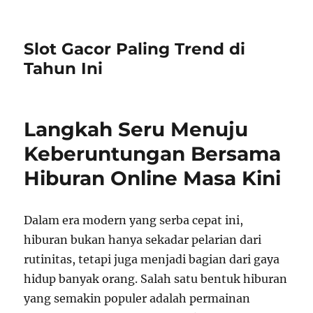
Slot Gacor Paling Trend di
Tahun Ini
Langkah Seru Menuju
Keberuntungan Bersama
Hiburan Online Masa Kini
Dalam era modern yang serba cepat ini,
hiburan bukan hanya sekadar pelarian dari
rutinitas, tetapi juga menjadi bagian dari gaya
hidup banyak orang. Salah satu bentuk hiburan
yang semakin populer adalah permainan