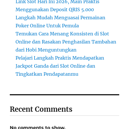
Link Slot Hari Ini 2026, Main Praktis
Menggunakan Deposit QRIS 5.000
Langkah Mudah Menguasai Permainan
Poker Online Untuk Pemula
Temukan Cara Menang Konsisten di Slot
Online dan Rasakan Penghasilan Tambahan
dari Hobi Menguntungkan
Pelajari Langkah Praktis Mendapatkan
Jackpot Ganda dari Slot Online dan
Tingkatkan Pendapatanmu
Recent Comments
No comments to show.