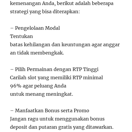
kemenangan Anda, berikut adalah beberapa
strategi yang bisa diterapkan:
– Pengelolaan Modal
Tentukan
batas kehilangan dan keuntungan agar anggar
an tidak membengkak.
– Pilih Permainan dengan RTP Tinggi
Carilah slot yang memiliki RTP minimal
96% agar peluang Anda
untuk menang meningkat.
– Manfaatkan Bonus serta Promo
Jangan ragu untuk menggunakan bonus
deposit dan putaran gratis yang ditawarkan.