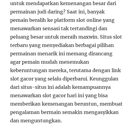
untuk mendapatkan kemenangan besar dari
permainan judi daring? Saat ini, banyak
pemain beralih ke platform slot online yang
menawarkan sensasi tak tertandingi dan
peluang besar untuk meraih maxwin. Situs slot
terbaru yang menyediakan berbagai pilihan
permainan menarik ini memang dirancang
agar pemain mudah menemukan
keberuntungan mereka, terutama dengan link
slot gacor yang selalu diperbarui. Keunggulan
dari situs-situs ini adalah kemampuannya
menawarkan slot gacor hari ini yang bisa
memberikan kemenangan beruntun, membuat
pengalaman bermain semakin mengasyikkan
dan menguntungkan.