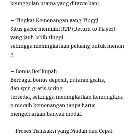
keunggulan utama yang ditawarkan:
– Tingkat Kemenangan yang Tinggi
Situs gacor memiliki RTP (Return to Player)
yang jauh lebih tinggi,
sehingga meningkatkan peluang untuk menan
g.
– Bonus Berlimpah
Berbagai bonus deposit, putaran gratis,
dan spin gratis sering
tersedia, sehingga meningkatkan kemungkina
n meraih kemenangan tanpa harus
mengeluarkan banyak modal.
– Proses Transaksi yang Mudah dan Cepat