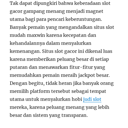
Tak dapat dipungkiri bahwa keberadaan slot
gacor gampang menang menjadi magnet
utama bagi para pencari keberuntungan.
Banyak pemain yang mengandalkan situs slot
mudah maxwin karena kecepatan dan
kehandalannya dalam menyalurkan
kemenangan. Situs slot gacor ini dikenal luas
karena memberikan peluang besar di setiap
putaran dan menawarkan fitur-fitur yang
memudahkan pemain meraih jackpot besar.
Dengan begitu, tidak heran jika banyak orang
memilih platform tersebut sebagai tempat
utama untuk menyalurkan hobi
judi slot
mereka, karena peluang menang yang lebih
besar dan sistem yang transparan.