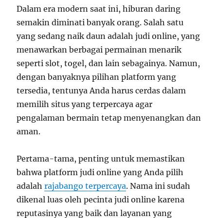
Dalam era modern saat ini, hiburan daring
semakin diminati banyak orang. Salah satu
yang sedang naik daun adalah judi online, yang
menawarkan berbagai permainan menarik
seperti slot, togel, dan lain sebagainya. Namun,
dengan banyaknya pilihan platform yang
tersedia, tentunya Anda harus cerdas dalam
memilih situs yang terpercaya agar
pengalaman bermain tetap menyenangkan dan
aman.
Pertama-tama, penting untuk memastikan
bahwa platform judi online yang Anda pilih
adalah
rajabango terpercaya
. Nama ini sudah
dikenal luas oleh pecinta judi online karena
reputasinya yang baik dan layanan yang