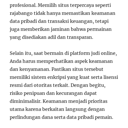
profesional. Memilih situs terpercaya seperti
rajabango tidak hanya memastikan keamanan
data pribadi dan transaksi keuangan, tetapi
juga memberikan jaminan bahwa permainan
yang disediakan adil dan transparan.
Selain itu, saat bermain di platform judi online,
Anda harus memperhatikan aspek keamanan
dan kenyamanan. Pastikan situs tersebut
memiliki sistem enkripsi yang kuat serta lisensi
resmi dari otoritas terkait. Dengan begitu,
risiko penipuan dan kecurangan dapat
diminimalisir. Keamanan menjadi prioritas
utama karena berkaitan langsung dengan
perlindungan dana serta data pribadi pemain.