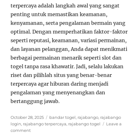
terpercaya adalah langkah awal yang sangat
penting untuk memastikan keamanan,
kenyamanan, serta pengalaman bermain yang
optimal. Dengan memperhatikan faktor-faktor
seperti reputasi, keamanan, variasi permainan,
dan layanan pelanggan, Anda dapat menikmati
berbagai permainan menarik seperti slot dan
togel tanpa rasa khawatir. Jadi, selalu lakukan
riset dan pilihlah situs yang benar-benar
terpercaya agar hiburan daring menjadi
pengalaman yang menyenangkan dan
bertanggung jawab.
Posted
Tags
October 28, 2025
bandar togel
,
rajabango
,
rajabango
on
login
,
rajabango terpercaya
,
rajabango togel
Leave a
on
comment
Menjaga