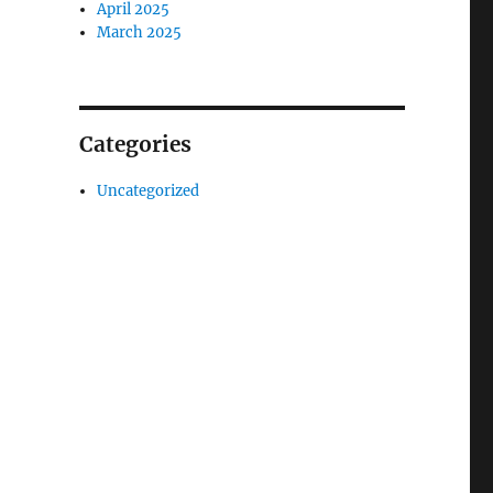
April 2025
March 2025
Categories
Uncategorized