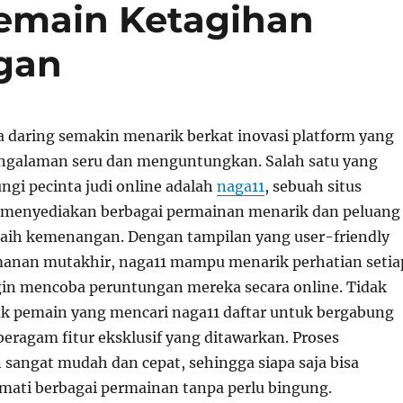
emain Ketagihan
gan
a daring semakin menarik berkat inovasi platform yang
galaman seru dan menguntungkan. Salah satu yang
ngi pecinta judi online adalah
naga11
, sebuah situs
 menyediakan berbagai permainan menarik dan peluang
aih kemenangan. Dengan tampilan yang user-friendly
manan mutakhir, naga11 mampu menarik perhatian setia
in mencoba peruntungan mereka secara online. Tidak
ak pemain yang mencari naga11 daftar untuk bergabung
eragam fitur eksklusif yang ditawarkan. Proses
 sangat mudah dan cepat, sehingga siapa saja bisa
ati berbagai permainan tanpa perlu bingung.