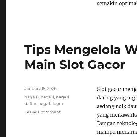
semakin optima
Tips Mengelola W
Main Slot Gacor
Posted
January 15, 2026
Slot gacor menj
on
Tags
naga 11
,
naga11
,
naga11
daring yang ing
daftar
,
naga11 login
sedang naik daun
on
Leave a comment
yang menawarka
Tips
Dengan teknolog
Mengelola
Waktu
mampu menarik p