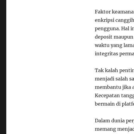
Faktor keamanan
enkripsi canggi
pengguna. Hal 
deposit maupun
waktu yang lam
integritas perm
Tak kalah penti
menjadi salah sa
membantu jika a
Kecepatan tang
bermain di plat
Dalam dunia perj
memang menjadi