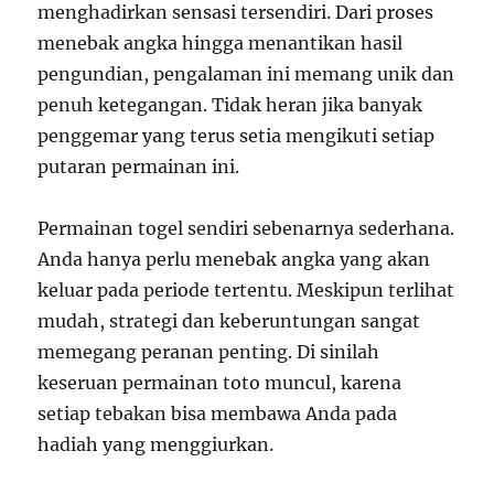
menghadirkan sensasi tersendiri. Dari proses
menebak angka hingga menantikan hasil
pengundian, pengalaman ini memang unik dan
penuh ketegangan. Tidak heran jika banyak
penggemar yang terus setia mengikuti setiap
putaran permainan ini.
Permainan togel sendiri sebenarnya sederhana.
Anda hanya perlu menebak angka yang akan
keluar pada periode tertentu. Meskipun terlihat
mudah, strategi dan keberuntungan sangat
memegang peranan penting. Di sinilah
keseruan permainan toto muncul, karena
setiap tebakan bisa membawa Anda pada
hadiah yang menggiurkan.