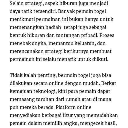
Selain strategi, aspek hiburan juga menjadi
daya tarik tersendiri. Banyak pemain togel
menikmati permainan ini bukan hanya untuk
memenangkan hadiah, tetapi juga sebagai
bentuk hiburan dan tantangan pribadi. Proses
menebak angka, memantau keluaran, dan
merencanakan strategi berikutnya membuat
permainan ini selalu menarik untuk diikuti.
Tidak kalah penting, bermain togel juga bisa
dilakukan secara online dengan mudah. Berkat
kemajuan teknologi, kini para pemain dapat
memasang taruhan dari rumah atau di mana
pun mereka berada. Platform online
menyediakan berbagai fitur yang memudahkan
pemain dalam memilih angka, mengecek hasil,