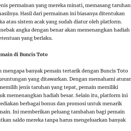
enis permainan yang mereka minati, memasang taruhan
silnya. Hasil dari permainan ini biasanya ditentukan
a atau sistem acak yang sudah diatur oleh platform.
nebak angka dengan benar akan memenangkan hadiah
etentuan yang berlaku.
main di Buncis Toto
an mengapa banyak pemain tertarik dengan Buncis Toto
 keuntungan yang ditawarkan. Dengan memahami atura
emilih jenis taruhan yang tepat, pemain memiliki
k memenangkan hadiah besar. Selain itu, platform ini
yediakan berbagai bonus dan promosi untuk menarik
main. Ini memberikan peluang tambahan bagi pemain
tkan saldo mereka tanpa harus mengeluarkan banyak