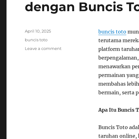
dengan Buncis T
Posted
April 10, 2025
buncis toto
mung
on
Tags
buncis toto
terutama mereka
on
Leave a comment
platform taruha
Menyimak
berpengalaman, 
Peluang
menawarkan pen
Menguntungkan
dengan
permainan yang 
Buncis
membahas lebih 
Toto:
bermain, serta 
Panduan
Lengkap
Apa Itu Buncis 
Buncis Toto ada
taruhan online,