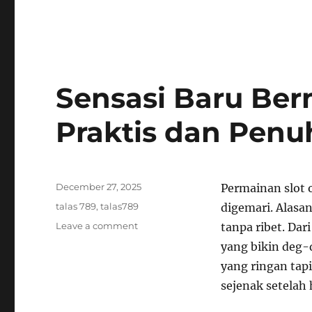
Sensasi Baru Ber
Praktis dan Penu
Posted
December 27, 2025
Permainan slot o
on
Tags
talas 789
,
talas789
digemari. Alasan
on
Leave a comment
tanpa ribet. Dar
Sensasi
yang bikin deg
Baru
yang ringan tap
Bermain
Slot
sejenak setelah 
Online