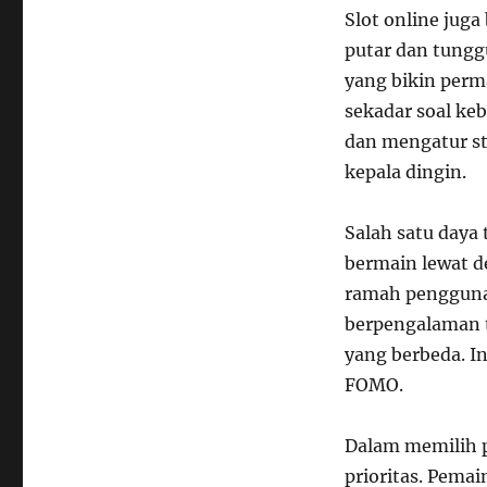
yang
Slot online juga
Praktis
dan
putar dan tunggu
Penuh
yang bikin perm
Peluang
sekadar soal ke
dan mengatur str
kepala dingin.
Salah satu daya 
bermain lewat de
ramah pengguna
berpengalaman te
yang berbeda. I
FOMO.
Dalam memilih p
prioritas. Pema