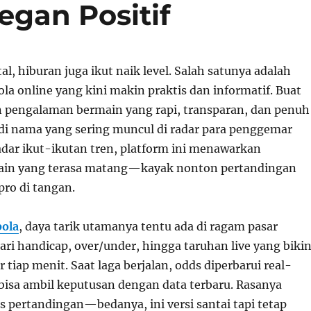
egan Positif
tal, hiburan juga ikut naik level. Salah satunya adalah
la online yang kini makin praktis dan informatif. Buat
 pengalaman bermain yang rapi, transparan, dan penuh
di nama yang sering muncul di radar para penggemar
adar ikut-ikutan tren, platform ini menawarkan
ain yang terasa matang—kayak nonton pertandingan
pro di tangan.
bola
, daya tarik utamanya tentu ada di ragam pasar
ari handicap, over/under, hingga taruhan live yang biki
 tiap menit. Saat laga berjalan, odds diperbarui real-
 bisa ambil keputusan dengan data terbaru. Rasanya
lis pertandingan—bedanya, ini versi santai tapi tetap