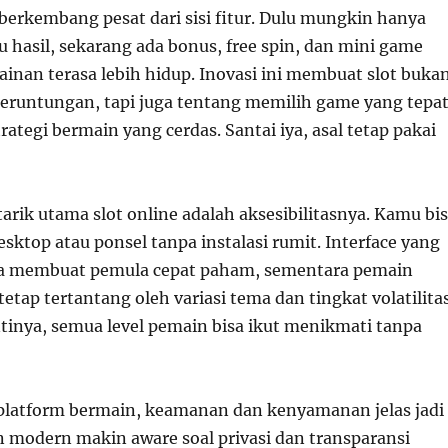
 berkembang pesat dari sisi fitur. Dulu mungkin hanya
 hasil, sekarang ada bonus, free spin, dan mini game
ainan terasa lebih hidup. Inovasi ini membuat slot buka
beruntungan, tapi juga tentang memilih game yang tepa
ategi bermain yang cerdas. Santai iya, asal tetap pakai
tarik utama slot online adalah aksesibilitasnya. Kamu bi
sktop atau ponsel tanpa instalasi rumit. Interface yang
 membuat pemula cepat paham, sementara pemain
tap tertantang oleh variasi tema dan tingkat volatilita
ntinya, semua level pemain bisa ikut menikmati tanpa
latform bermain, keamanan dan kenyamanan jelas jadi
in modern makin aware soal privasi dan transparansi