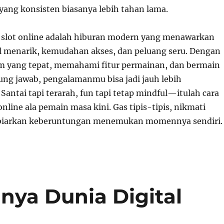
ang konsisten biasanya lebih tahan lama.
 slot online adalah hiburan modern yang menawarkan
l menarik, kemudahan akses, dan peluang seru. Dengan
m yang tepat, memahami fitur permainan, dan bermain
ung jawab, pengalamanmu bisa jadi jauh lebih
antai tapi terarah, fun tapi tetap mindful—itulah cara
nline ala pemain masa kini. Gas tipis-tipis, nikmati
 biarkan keberuntungan menemukan momennya sendiri.
ya Dunia Digital