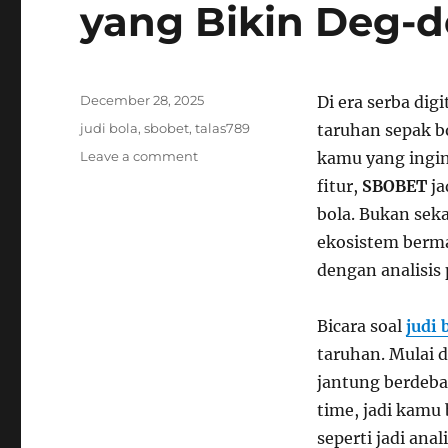
yang Bikin Deg-d
Posted
December 28, 2025
Di era serba digi
on
Tags
judi bola
,
sbobet
,
talas789
taruhan sepak bo
on
Leave a comment
kamu yang ingin
Sensasi
fitur,
SBOBET
ja
Judi
bola. Bukan sek
Bola
Modern
ekosistem berm
di
dengan analisis 
SBOBET
yang
Bikin
Bicara soal
judi 
Deg-
taruhan. Mulai d
degan
jantung berdebar
Positif
time, jadi kamu
seperti jadi ana