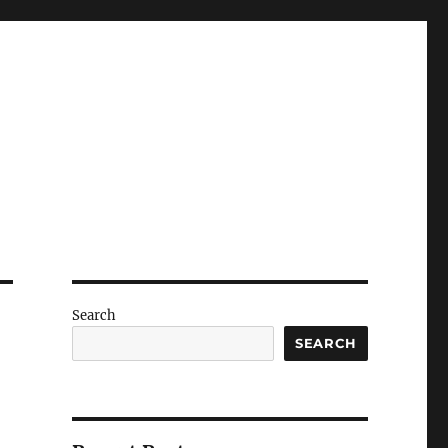
Search
SEARCH