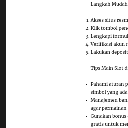
Langkah Mudah 
Akses situs res
Klik tombol pend
Lengkapi formuli
Verifikasi akun 
Lakukan deposi
Tips Main Slot d
Pahami aturan pe
simbol yang ada
Manajemen bank
agar permainan 
Gunakan bonus 
gratis untuk m