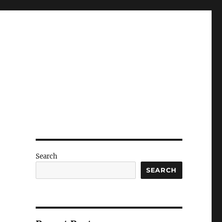
Search
SEARCH