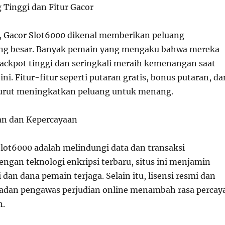
Tinggi dan Fitur Gacor
 Gacor Slot6000 dikenal memberikan peluang
g besar. Banyak pemain yang mengaku bahwa mereka
ckpot tinggi dan seringkali meraih kemenangan saat
ini. Fitur-fitur seperti putaran gratis, bonus putaran, da
turut meningkatkan peluang untuk menang.
n dan Kepercayaan
Slot6000 adalah melindungi data dan transaksi
ngan teknologi enkripsi terbaru, situs ini menjamin
dan dana pemain terjaga. Selain itu, lisensi resmi dan
i badan pengawas perjudian online menambah rasa percay
n.