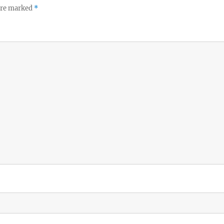
 are marked
*