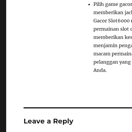
Pilih game gaco
memberikan jack
Gacor Slot6000 
permainan slot 
memberikan kes
menjamin penga
macam permaina
pelanggan yang c
Anda.
Leave a Reply