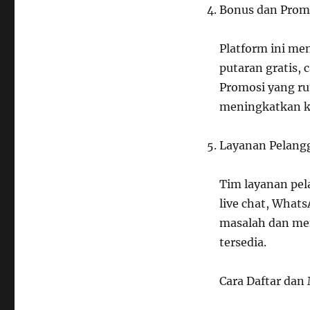
Bonus dan Prom
Platform ini me
putaran gratis,
Promosi yang r
meningkatkan 
Layanan Pelangg
Tim layanan pel
live chat, What
masalah dan mem
tersedia.
Cara Daftar dan