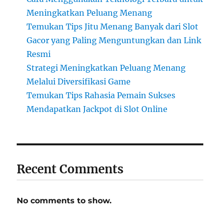
Meningkatkan Peluang Menang
Temukan Tips Jitu Menang Banyak dari Slot
Gacor yang Paling Menguntungkan dan Link
Resmi
Strategi Meningkatkan Peluang Menang
Melalui Diversifikasi Game
Temukan Tips Rahasia Pemain Sukses
Mendapatkan Jackpot di Slot Online
Recent Comments
No comments to show.