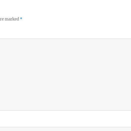
 are marked
*