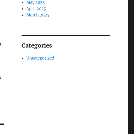
May 2025
April 2025
March 2025
p
Categories
Uncategorized
k