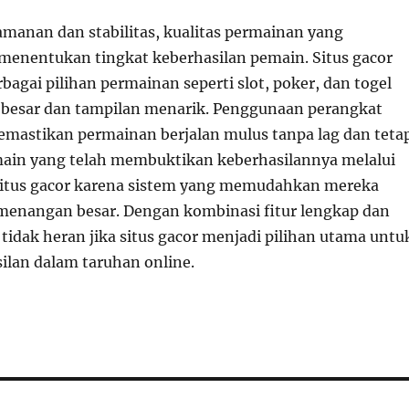
amanan dan stabilitas, kualitas permainan yang
 menentukan tingkat keberhasilan pemain. Situs gacor
agai pilihan permainan seperti slot, poker, dan togel
besar dan tampilan menarik. Penggunaan perangkat
emastikan permainan berjalan mulus tanpa lag dan teta
main yang telah membuktikan keberhasilannya melalui
situs gacor karena sistem yang memudahkan mereka
enangan besar. Dengan kombinasi fitur lengkap dan
 tidak heran jika situs gacor menjadi pilihan utama untu
ilan dalam taruhan online.