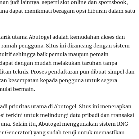
an judi lainnya, seperti slot online dan sportsbook,
na dapat menikmati beragam opsi hiburan dalam satu
 tarik utama Abutogel adalah kemudahan akses dan
ramah pengguna. Situs ini dirancang dengan sistem
ntuitif sehingga baik pemula maupun pemain
dapat dengan mudah melakukan taruhan tanpa
itan teknis. Proses pendaftaran pun dibuat simpel dan
kan kesempatan kepada pengguna untuk segera
ulai bermain.
i prioritas utama di Abutogel. Situs ini menerapkan
si terkini untuk melindungi data pribadi dan transaksi
una. Selain itu, Abutogel menggunakan sistem RNG
 Generator) yang sudah teruji untuk memastikan