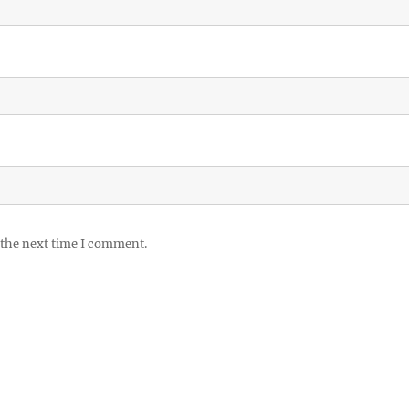
 the next time I comment.