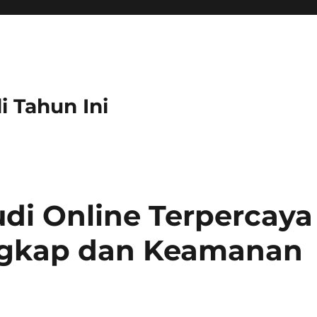
i Tahun Ini
udi Online Terpercaya
ngkap dan Keamanan