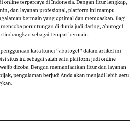
di online terpercaya di Indonesia. Dengan fitur lengkap,
in, dan layanan profesional, platform ini mampu
galaman bermain yang optimal dan memuaskan. Bagi
 mencoba peruntungan di dunia judi daring, Abutogel
ertimbangkan sebagai tempat bermain.
penggunaan kata kunci “abutogel” dalam artikel ini
i situs ini sebagai salah satu platform judi online
 wajib dicoba. Dengan memanfaatkan fitur dan layanan
 bijak, pengalaman berjudi Anda akan menjadi lebih seru
gkan.