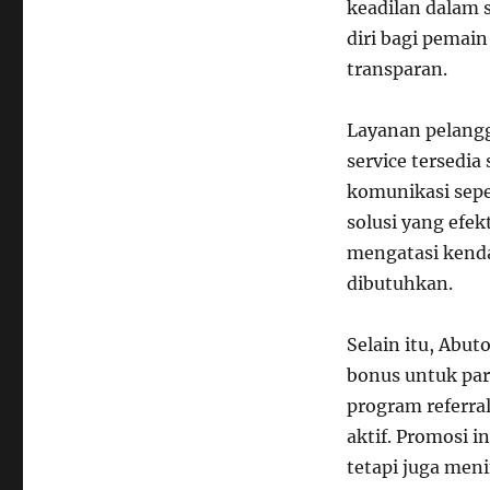
keadilan dalam 
diri bagi pemain
transparan.
Layanan pelangg
service tersedia
komunikasi sepe
solusi yang efe
mengatasi kend
dibutuhkan.
Selain itu, Abu
bonus untuk par
program referr
aktif. Promosi 
tetapi juga men