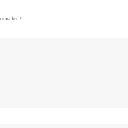
 are marked
*