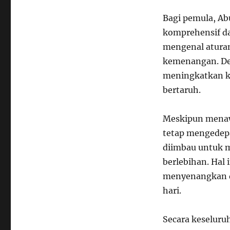
Bagi pemula, A
komprehensif da
mengenal aturan
kemenangan. De
meningkatkan k
bertaruh.
Meskipun menaw
tetap mengedepa
diimbau untuk m
berlebihan. Hal
menyenangkan d
hari.
Secara keseluru