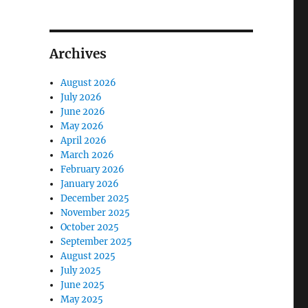
Archives
August 2026
July 2026
June 2026
May 2026
April 2026
March 2026
February 2026
January 2026
December 2025
November 2025
October 2025
September 2025
August 2025
July 2025
June 2025
May 2025