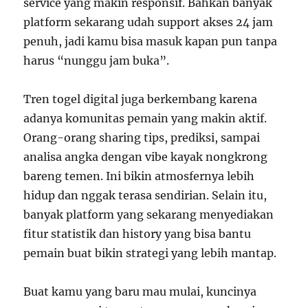
service yang makin responsif. Bahkan banyak
platform sekarang udah support akses 24 jam
penuh, jadi kamu bisa masuk kapan pun tanpa
harus “nunggu jam buka”.
Tren togel digital juga berkembang karena
adanya komunitas pemain yang makin aktif.
Orang-orang sharing tips, prediksi, sampai
analisa angka dengan vibe kayak nongkrong
bareng temen. Ini bikin atmosfernya lebih
hidup dan nggak terasa sendirian. Selain itu,
banyak platform yang sekarang menyediakan
fitur statistik dan history yang bisa bantu
pemain buat bikin strategi yang lebih mantap.
Buat kamu yang baru mau mulai, kuncinya