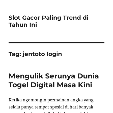
Slot Gacor Paling Trend di
Tahun Ini
Tag:
jentoto login
Mengulik Serunya Dunia
Togel Digital Masa Kini
Ketika ngomongin permainan angka yang
selalu punya tempat spesial di hati banyak