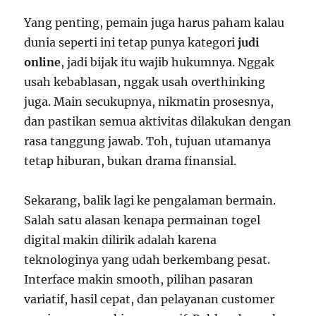
Yang penting, pemain juga harus paham kalau
dunia seperti ini tetap punya kategori
judi
online
, jadi bijak itu wajib hukumnya. Nggak
usah kebablasan, nggak usah overthinking
juga. Main secukupnya, nikmatin prosesnya,
dan pastikan semua aktivitas dilakukan dengan
rasa tanggung jawab. Toh, tujuan utamanya
tetap hiburan, bukan drama finansial.
Sekarang, balik lagi ke pengalaman bermain.
Salah satu alasan kenapa permainan togel
digital makin dilirik adalah karena
teknologinya yang udah berkembang pesat.
Interface makin smooth, pilihan pasaran
variatif, hasil cepat, dan pelayanan customer