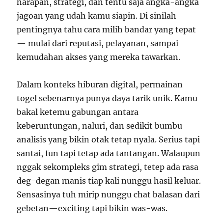
harapan, strategi, dan tentu saja angka-angka
jagoan yang udah kamu siapin. Di sinilah
pentingnya tahu cara milih bandar yang tepat
— mulai dari reputasi, pelayanan, sampai
kemudahan akses yang mereka tawarkan.
Dalam konteks hiburan digital, permainan
togel sebenarnya punya daya tarik unik. Kamu
bakal ketemu gabungan antara
keberuntungan, naluri, dan sedikit bumbu
analisis yang bikin otak tetap nyala. Serius tapi
santai, fun tapi tetap ada tantangan. Walaupun
nggak sekompleks gim strategi, tetep ada rasa
deg-degan manis tiap kali nunggu hasil keluar.
Sensasinya tuh mirip nunggu chat balasan dari
gebetan—exciting tapi bikin was-was.